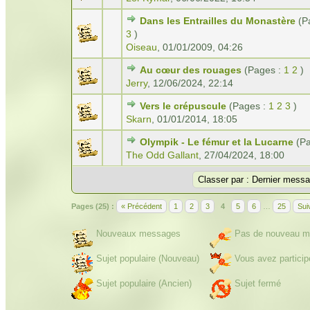
Dans les Entrailles du Monastère
(P
3
)
Oiseau
,
01/01/2009, 04:26
Au cœur des rouages
(Pages :
1
2
)
Jerry
,
12/06/2024, 22:14
Vers le crépuscule
(Pages :
1
2
3
)
Skarn
,
01/01/2014, 18:05
Olympik - Le fémur et la Lucarne
(P
The Odd Gallant
,
27/04/2024, 18:00
Pages (25) :
« Précédent
1
2
3
4
5
6
…
25
Sui
Nouveaux messages
Pas de nouveau m
Sujet populaire (Nouveau)
Vous avez particip
Sujet populaire (Ancien)
Sujet fermé