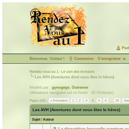
Port
Bienvenue, Visiteur !
Connexion
S’enregistrer
Rendez-vous au 1
›
Le coin des écrivains
Les AVH (Aventures dont vous êtes le héros)
Modéré par :
gynogege
,
Outremer
Utilisateurs naviguant sur ce forum : 32 Visiteur(s)
Pages (25) :
« Précédent
1
2
3
4
5
6
…
25
Sui
Les AVH (Aventures dont vous êtes le héros)
Sujet
/
Auteur
La disparition (nouvelle aventure a