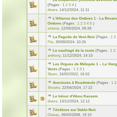
(Pages :
1
2
3
4
)
divers
,
14/12/2024, 11:11
L'Alliance des Ombres 1 - La Revan
Ombres
(Pages :
1
2
3
4
5
)
xicluna
,
12/09/2024, 09:28
La Pagode de Vent-Noir
(Pages :
1
2
Fitz
,
30/08/2024, 10:26
Le naufragé de la route
(Pages :
1
2
anthony
,
11/12/2024, 14:10
Les Orgues de Mélopée 1 – La Vier
Vents
(Pages :
1
2
3
)
Skarn
,
16/02/2022, 16:02
Aventures à Roudmeule
(Pages :
1
2
Shosho
,
22/04/2024, 17:22
Le trésor d'Abou Kassem
divers
,
13/12/2024, 12:12
Ténèbres sur Sable-Noir
Oiseau
,
06/03/2008, 19:10