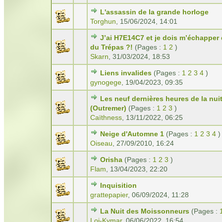
L'assassin de la grande horloge
Torghun
,
15/06/2024, 14:01
J’ai H7E14C7 et je dois m’échapper
du Trépas ?!
(Pages :
1
2
)
Skarn
,
31/03/2024, 18:53
Liens invalides
(Pages :
1
2
3
4
)
gynogege
,
19/04/2023, 09:35
Les neuf dernières heures de la nui
(Outremer)
(Pages :
1
2
3
)
Caïthness
,
13/11/2022, 06:25
Neige d'Automne 1
(Pages :
1
2
3
4
)
Oiseau
,
27/09/2010, 16:24
Orisha
(Pages :
1
2
3
)
Flam
,
13/04/2023, 22:20
Inquisition
grattepapier
,
06/09/2024, 11:28
La Nuit des Moissonneurs
(Pages :
Loi-Kymar
,
06/06/2022, 16:54