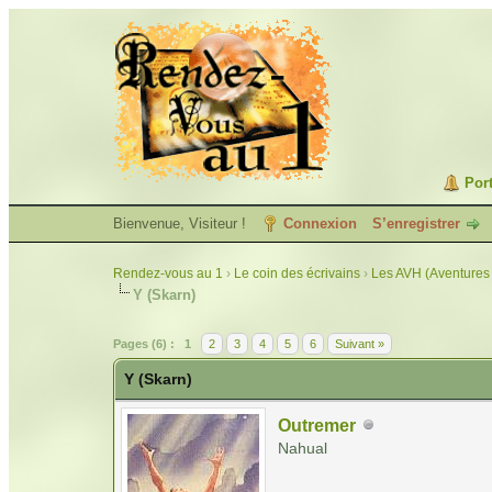
Port
Bienvenue, Visiteur !
Connexion
S’enregistrer
Rendez-vous au 1
›
Le coin des écrivains
›
Les AVH (Aventures 
Y (Skarn)
Pages (6) :
1
2
3
4
5
6
Suivant »
Y (Skarn)
Outremer
Nahual