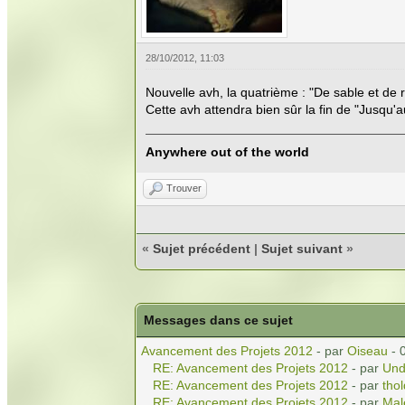
28/10/2012, 11:03
Nouvelle avh, la quatrième : "De sable et de ro
Cette avh attendra bien sûr la fin de "Jusqu'a
Anywhere out of the world
Trouver
«
Sujet précédent
|
Sujet suivant
»
Messages dans ce sujet
Avancement des Projets 2012
- par
Oiseau
- 
RE: Avancement des Projets 2012
- par
Und
RE: Avancement des Projets 2012
- par
tho
RE: Avancement des Projets 2012
- par
Mal