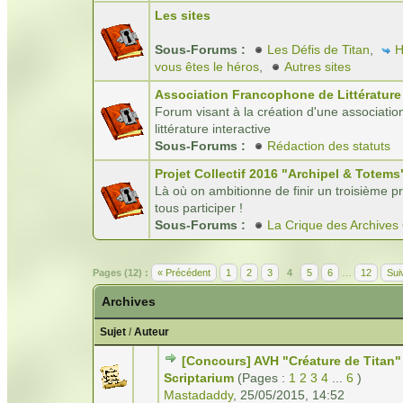
Les sites
Sous-Forums :
Les Défis de Titan
,
H
vous êtes le héros
,
Autres sites
Association Francophone de Littérature 
Forum visant à la création d'une associatio
littérature interactive
Sous-Forums :
Rédaction des statuts
Projet Collectif 2016 "Archipel & Totems
Là où on ambitionne de finir un troisième pro
tous participer !
Sous-Forums :
La Crique des Archives
Pages (12) :
« Précédent
1
2
3
4
5
6
…
12
Sui
Archives
Sujet
/
Auteur
[Concours] AVH "Créature de Titan"
Scriptarium
(Pages :
1
2
3
4
...
6
)
Mastadaddy
,
25/05/2015, 14:52