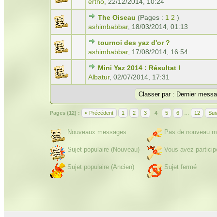
ertho
,
22/12/2014, 10:24
The Oiseau
(Pages :
1
2
)
ashimbabbar
,
18/03/2014, 01:13
tournoi des yaz d'or ?
ashimbabbar
,
17/08/2014, 16:54
Mini Yaz 2014 : Résultat !
Albatur
,
02/07/2014, 17:31
Pages (12) :
« Précédent
1
2
3
4
5
6
…
12
Sui
Nouveaux messages
Pas de nouveau m
Sujet populaire (Nouveau)
Vous avez particip
Sujet populaire (Ancien)
Sujet fermé