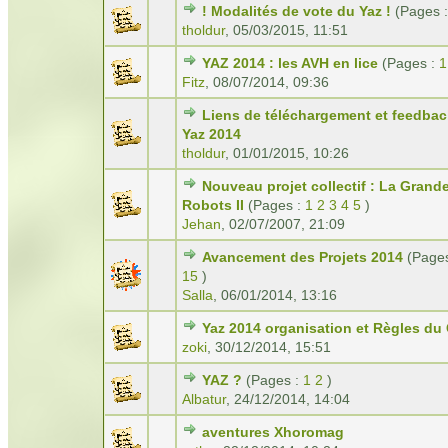
! Modalités de vote du Yaz !
(Pages 
tholdur
,
05/03/2015, 11:51
YAZ 2014 : les AVH en lice
(Pages :
1
Fitz
,
08/07/2014, 09:36
Liens de téléchargement et feedba
Yaz 2014
tholdur
,
01/01/2015, 10:26
Nouveau projet collectif : La Gran
Robots II
(Pages :
1
2
3
4
5
)
Jehan
,
02/07/2007, 21:09
Avancement des Projets 2014
(Page
15
)
Salla
,
06/01/2014, 13:16
Yaz 2014 organisation et Règles du
zoki
,
30/12/2014, 15:51
YAZ ?
(Pages :
1
2
)
Albatur
,
24/12/2014, 14:04
aventures Xhoromag