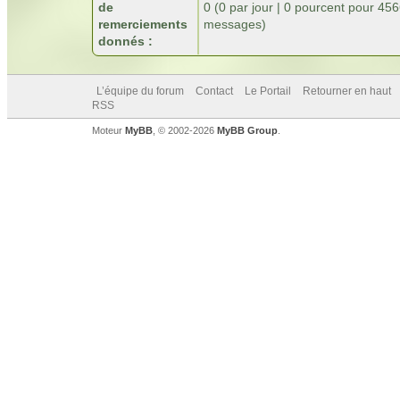
de
0 (0 par jour | 0 pourcent pour 45
remerciements
messages)
donnés :
L’équipe du forum
Contact
Le Portail
Retourner en haut
RSS
Moteur
MyBB
, © 2002-2026
MyBB Group
.