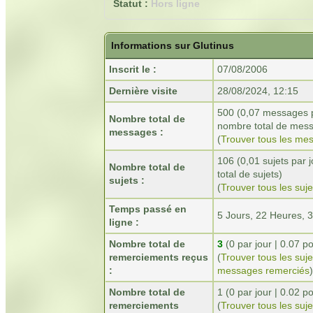
Statut :
Hors ligne
Informations sur Glutinus
Inscrit le :
07/08/2006
Dernière visite
28/08/2024, 12:15
500 (0,07 messages p
Nombre total de
nombre total de mes
messages :
(
Trouver tous les me
106 (0,01 sujets par 
Nombre total de
total de sujets)
sujets :
(
Trouver tous les suje
Temps passé en
5 Jours, 22 Heures, 
ligne :
Nombre total de
3
(0 par jour | 0.07 
remerciements reçus
(
Trouver tous les suj
:
messages remerciés
)
Nombre total de
1 (0 par jour | 0.02
remerciements
(
Trouver tous les suj