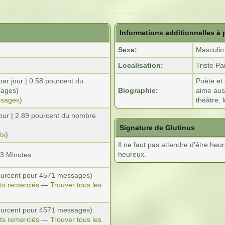
Informations additionnelles à
Sexe:
Masculin
Localisation:
Triste Pa
ar jour | 0.58 pourcent du
Poète et 
sages)
Biographie:
aime auss
ssages
)
théâtre, 
jour | 2.89 pourcent du nombre
Signature de Glutinus
ts
)
Il ne faut pas attendre d'être heur
heureux.
33 Minutes
pourcent pour 4571 messages)
ets remerciés
—
Trouver tous les
 pourcent pour 4571 messages)
ets remerciés
—
Trouver tous les