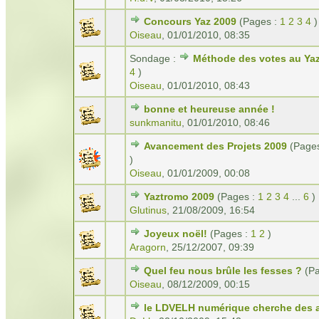
Concours Yaz 2009
(Pages :
1
2
3
4
)
Oiseau
,
01/01/2010, 08:35
Sondage :
Méthode des votes au Ya
4
)
Oiseau
,
01/01/2010, 08:43
bonne et heureuse année !
sunkmanitu
,
01/01/2010, 08:46
Avancement des Projets 2009
(Page
)
Oiseau
,
01/01/2009, 00:08
Yaztromo 2009
(Pages :
1
2
3
4
...
6
)
Glutinus
,
21/08/2009, 16:54
Joyeux noël!
(Pages :
1
2
)
Aragorn
,
25/12/2007, 09:39
Quel feu nous brûle les fesses ?
(P
Oiseau
,
08/12/2009, 00:15
le LDVELH numérique cherche des 