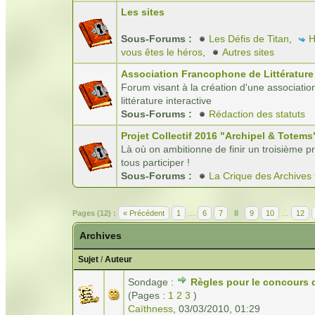
Les sites
Sous-Forums :
Les Défis de Titan
,
H
vous êtes le héros
,
Autres sites
Association Francophone de Littérature 
Forum visant à la création d'une associatio
littérature interactive
Sous-Forums :
Rédaction des statuts
Projet Collectif 2016 "Archipel & Totems
Là où on ambitionne de finir un troisième pro
tous participer !
Sous-Forums :
La Crique des Archives
Pages (12) :
« Précédent
1
…
6
7
8
9
10
…
12
Archives
Sujet
/
Auteur
Sondage :
Règles pour le concours 
(Pages :
1
2
3
)
Caïthness
,
03/03/2010, 01:29