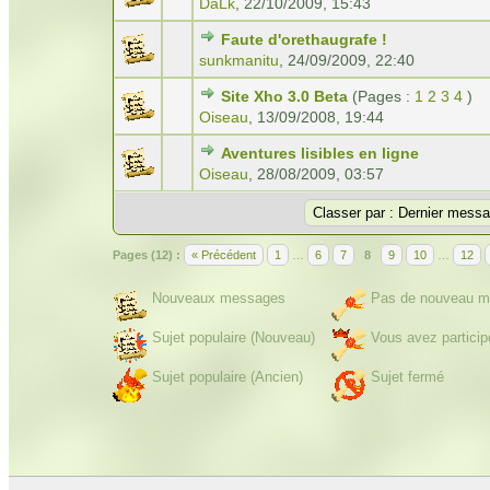
DaLk
,
22/10/2009, 15:43
Faute d'orethaugrafe !
sunkmanitu
,
24/09/2009, 22:40
Site Xho 3.0 Beta
(Pages :
1
2
3
4
)
Oiseau
,
13/09/2008, 19:44
Aventures lisibles en ligne
Oiseau
,
28/08/2009, 03:57
Pages (12) :
« Précédent
1
…
6
7
8
9
10
…
12
Nouveaux messages
Pas de nouveau m
Sujet populaire (Nouveau)
Vous avez particip
Sujet populaire (Ancien)
Sujet fermé