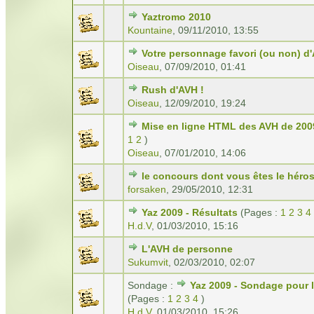
Yaztromo 2010
Kountaine
,
09/11/2010, 13:55
Votre personnage favori (ou non) d
Oiseau
,
07/09/2010, 01:41
Rush d'AVH !
Oiseau
,
12/09/2010, 19:24
Mise en ligne HTML des AVH de 200
1
2
)
Oiseau
,
07/01/2010, 14:06
le concours dont vous êtes le héro
forsaken
,
29/05/2010, 12:31
Yaz 2009 - Résultats
(Pages :
1
2
3
4
H.d.V
,
01/03/2010, 15:16
L'AVH de personne
Sukumvit
,
02/03/2010, 02:07
Sondage :
Yaz 2009 - Sondage pour l
(Pages :
1
2
3
4
)
H.d.V
,
01/03/2010, 15:26