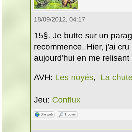
18/09/2012, 04:17
15§. Je butte sur un paragr
recommence. Hier, j'ai cru e
aujourd'hui en me relisant
AVH:
Les noyés
,
La chut
Jeu:
Conflux
Site web
Trouver