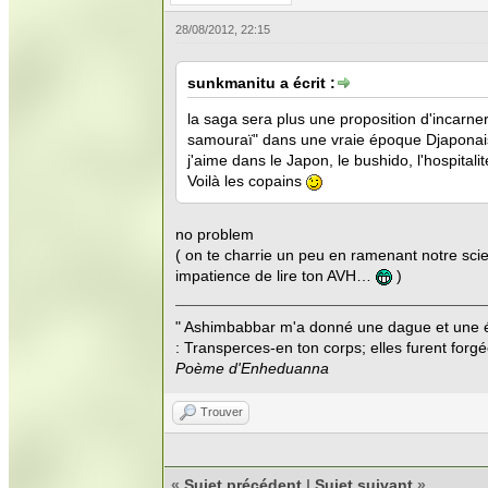
28/08/2012, 22:15
sunkmanitu a écrit :
la saga sera plus une proposition d'incarner
samouraï" dans une vraie époque Djaponais
j'aime dans le Japon, le bushido, l'hospital
Voilà les copains
no problem
( on te charrie un peu en ramenant notre sci
impatience de lire ton AVH…
)
" Ashimbabbar m'a donné une dague et une é
: Transperces-en ton corps; elles furent forgé
Poème d'Enheduanna
Trouver
«
Sujet précédent
|
Sujet suivant
»