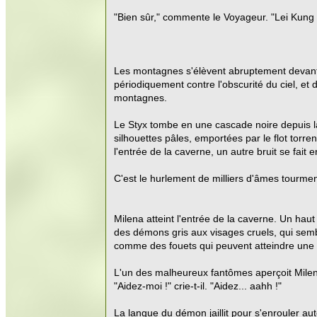
"Bien sûr," commente le Voyageur. "Lei Kung in
Les montagnes s'élèvent abruptement devant Mi
périodiquement contre l'obscurité du ciel, e
montagnes.
Le Styx tombe en une cascade noire depuis l
silhouettes pâles, emportées par le flot torre
l'entrée de la caverne, un autre bruit se fai
C'est le hurlement de milliers d'âmes tourme
Milena atteint l'entrée de la caverne. Un haut
des démons gris aux visages cruels, qui sembl
comme des fouets qui peuvent atteindre une do
L'un des malheureux fantômes aperçoit Milena 
"Aidez-moi !" crie-t-il. "Aidez... aahh !"
La langue du démon jaillit pour s'enrouler au