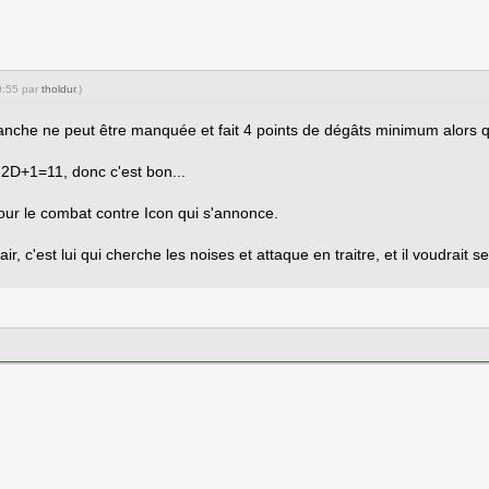
0:55 par
tholdur
.)
lanche ne peut être manquée et fait 4 points de dégâts minimum alors qu'
is 2D+1=11, donc c'est bon...
ur le combat contre Icon qui s'annonce.
, c'est lui qui cherche les noises et attaque en traitre, et il voudrait se