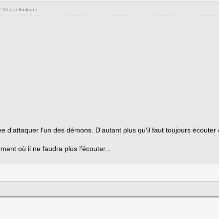
2:36 par
tholdur
.)
 d'attaquer l'un des démons. D'autant plus qu'il faut toujours écouter 
nt où il ne faudra plus l'écouter...