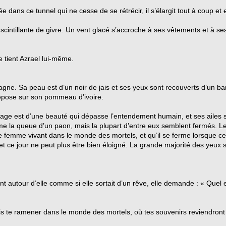
 dans ce tunnel qui ne cesse de se rétrécir, il s’élargit tout à coup et el
 scintillante de givre. Un vent glacé s’accroche à ses vêtements et à se
e tient Azrael lui-même.
gne. Sa peau est d’un noir de jais et ses yeux sont recouverts d’un b
 repose sur son pommeau d’ivoire.
isage est d’une beauté qui dépasse l’entendement humain, et ses ailes s
 la queue d’un paon, mais la plupart d’entre eux semblent fermés. L
emme vivant dans le monde des mortels, et qu’il se ferme lorsque cet
t ce jour ne peut plus être bien éloigné. La grande majorité des yeux s
t autour d’elle comme si elle sortait d’un rêve, elle demande : « Quel e
vais te ramener dans le monde des mortels, où tes souvenirs reviendront 