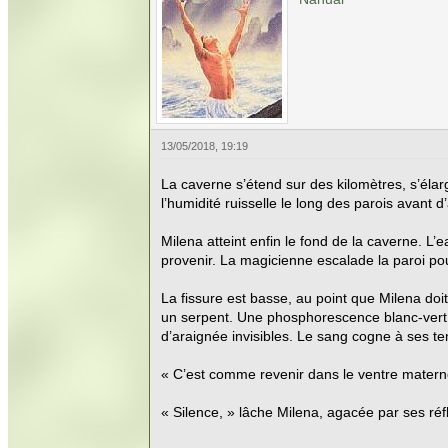
13/05/2018, 19:19
La caverne s’étend sur des kilomètres, s’éla
l’humidité ruisselle le long des parois avant d’a
Milena atteint enfin le fond de la caverne. L
provenir. La magicienne escalade la paroi pou
La fissure est basse, au point que Milena doi
un serpent. Une phosphorescence blanc-vert aff
d’araignée invisibles. Le sang cogne à ses t
« C’est comme revenir dans le ventre maternel
« Silence, » lâche Milena, agacée par ses réf