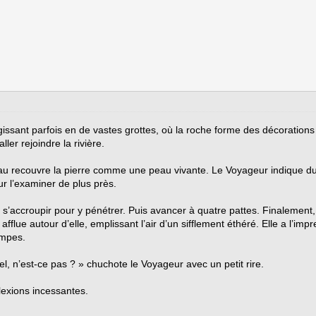
rgissant parfois en de vastes grottes, où la roche forme des décorati
ller rejoindre la rivière.
’eau recouvre la pierre comme une peau vivante. Le Voyageur indique du 
r l’examiner de plus près.
t s’accroupir pour y pénétrer. Puis avancer à quatre pattes. Finalemen
lue autour d’elle, emplissant l’air d’un sifflement éthéré. Elle a l’imp
empes.
, n’est-ce pas ? » chuchote le Voyageur avec un petit rire.
lexions incessantes.