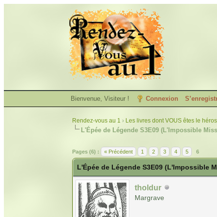
Bienvenue, Visiteur !
Connexion
S’enregist
Rendez-vous au 1
›
Les livres dont VOUS êtes le héros
L'Épée de Légende S3E09 (L'Impossible Miss
Pages (6) :
« Précédent
1
2
3
4
5
6
L'Épée de Légende S3E09 (L'Impossible M
tholdur
Margrave