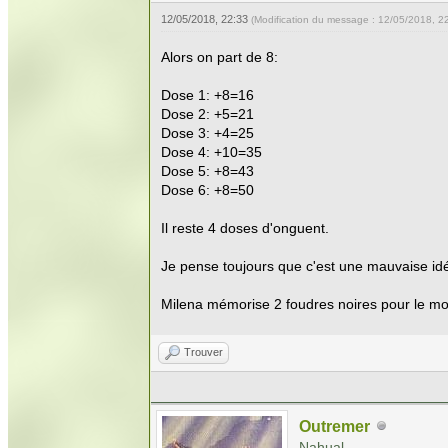
12/05/2018, 22:33
(Modification du message : 12/05/2018, 2
Alors on part de 8:
Dose 1: +8=16
Dose 2: +5=21
Dose 3: +4=25
Dose 4: +10=35
Dose 5: +8=43
Dose 6: +8=50
Il reste 4 doses d'onguent.
Je pense toujours que c'est une mauvaise idée
Milena mémorise 2 foudres noires pour le mome
Trouver
Outremer
Nahual