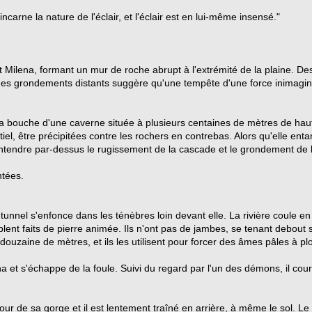
carne la nature de l'éclair, et l'éclair est en lui-même insensé."
lena, formant un mur de roche abrupt à l'extrémité de la plaine. Des éc
t des grondements distants suggère qu'une tempête d'une force inimagin
a bouche d'une caverne située à plusieurs centaines de mètres de haut
ntiel, être précipitées contre les rochers en contrebas. Alors qu'elle en
t entendre par-dessus le rugissement de la cascade et le grondement de 
ntées.
 tunnel s'enfonce dans les ténèbres loin devant elle. La rivière coule e
ent faits de pierre animée. Ils n'ont pas de jambes, se tenant debout 
uzaine de mètres, et ils les utilisent pour forcer des âmes pâles à pl
et s'échappe de la foule. Suivi du regard par l'un des démons, il court 
tour de sa gorge et il est lentement traîné en arrière, à même le sol. L