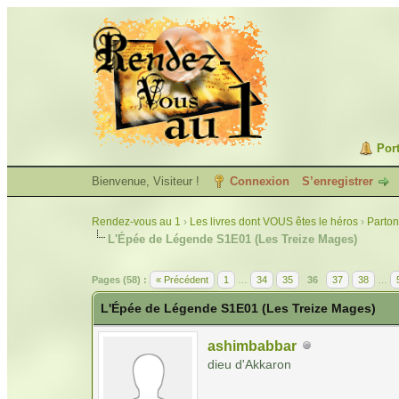
Port
Bienvenue, Visiteur !
Connexion
S’enregistrer
Rendez-vous au 1
›
Les livres dont VOUS êtes le héros
›
Parton
L'Épée de Légende S1E01 (Les Treize Mages)
Pages (58) :
« Précédent
1
…
34
35
36
37
38
…
L'Épée de Légende S1E01 (Les Treize Mages)
ashimbabbar
dieu d'Akkaron