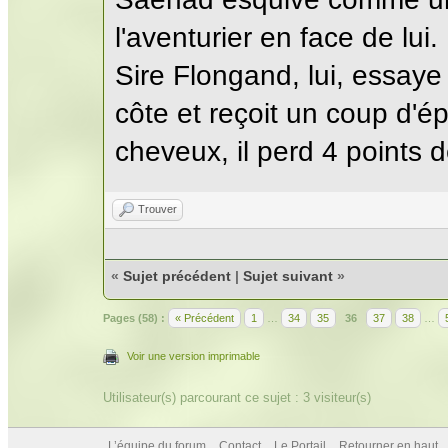
l'aventurier en face de lui.
Sire Flongand, lui, essaye
côte et reçoit un coup d'é
cheveux, il perd 4 points d
Trouver
«
Sujet précédent
|
Sujet suivant
»
Pages (58) :
« Précédent
1
…
34
35
36
37
38
…
Voir une version imprimable
Utilisateur(s) parcourant ce sujet : 3 visiteur(s)
L’équipe du forum
Contact
Le Portail
Retourner en haut