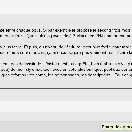
ente entre chaque opus. Si par exemple je propose le second trois mois 
r en arrière... Quels objets j'avais déjà ? Mince, ce PNJ dont on me par
ra plus facile. Et puis, au niveau de l'écriture, c'est plus facile pour moi
es retours sont mauvais, ça m'encouragera pas vraiment pour écrire la 
ement, pas de lassitude. L'histoire est toute prête, bien établie, il n'y a p
n peu) de mon style habituel, avec un côté plus onirique, poétique parf
 un gros effort sur les noms, les personnages, les descriptions... Tout en 