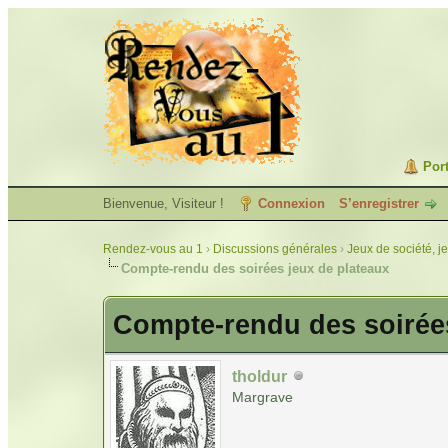
Port
Bienvenue, Visiteur !
Connexion
S’enregistrer
Rendez-vous au 1
›
Discussions générales
›
Jeux de société, j
Compte-rendu des soirées jeux de plateaux
Compte-rendu des soirées
tholdur
Margrave