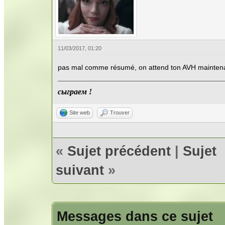
11/03/2017, 01:20
pas mal comme résumé, on attend ton AVH maintena
сыграем !
Site web
Trouver
«
Sujet précédent
|
Sujet
suivant
»
Messages dans ce sujet