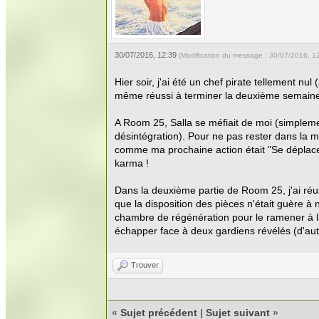
30/07/2016, 12:39
(Modification du message : 30/07/2016, 1
Hier soir, j'ai été un chef pirate tellement n
même réussi à terminer la deuxième semaine
A Room 25, Salla se méfiait de moi (simpleme
désintégration). Pour ne pas rester dans la 
comme ma prochaine action était "Se déplacer"
karma !
Dans la deuxième partie de Room 25, j'ai réus
que la disposition des pièces n'était guère à 
chambre de régénération pour le ramener à l
échapper face à deux gardiens révélés (d'auta
Trouver
«
Sujet précédent
|
Sujet suivant
»