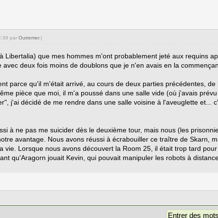
2:39 par
Outremer
.)
ul (à Libertalia) que mes hommes m'ont probablement jeté aux requins apr
 avec deux fois moins de doublons que je n'en avais en la commençan
nt parce qu'il m'était arrivé, au cours de deux parties précédentes, 
même pièce que moi, il m'a poussé dans une salle vide (où j'avais prév
, j'ai décidé de me rendre dans une salle voisine à l'aveuglette et... 
si à ne pas me suicider dès le deuxième tour, mais nous (les prisonnie
notre avantage. Nous avons réussi à écrabouiller ce traître de Skarn, ma
a vie. Lorsque nous avons découvert la Room 25, il était trop tard po
nt qu'Aragorn jouait Kevin, qui pouvait manipuler les robots à distance 