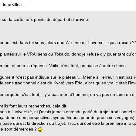
 deux villes...
 sur la carte, aux points de départ et d'arrivée.
tionnel est dans tel sens, alors que Wiki me dit l'inverse... qui a raison ?"
 plantés sur le VRAI sens du Tokaido, donc je refuse d'y jouer tant qu'on 
erche, et on a la réponse. Voilà, c'est tout, on passe à autre chose.
rgument "c'est pas indiqué sur le plateau"... Même si l'erreur n'est pa
le sens traditionnel c'est de Kyotô vers Edo, alors qu'en vrai c'était l'inv
ai remarquée, c'est tout, il y a pas mort d'homme, on va pas en faire un d
ls font leurs recherches, cela dit.
ns à l'université, et j'avais jamais entendu parlé du trajet traditionnel s
, ça donne des perspectives sympathiques pour de prochains voyages).
 de base qui est la direction du trajet. Truc qui doit être la première inf
s se sont démerdés ?