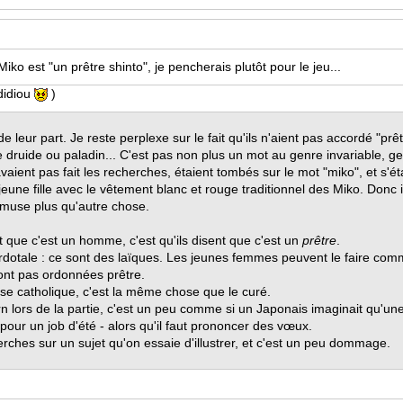
iko est "un prêtre shinto", je pencherais plutôt pour le jeu...
ididiou
)
 leur part. Je reste perplexe sur le fait qu'ils n'aient pas accordé "prê
druide ou paladin... C'est pas non plus un mot au genre invariable, ge
n'avaient pas fait les recherches, étaient tombés sur le mot "miko", et s'
e jeune fille avec le vêtement blanc et rouge traditionnel des Miko. Don
amuse plus qu'autre chose.
t que c'est un homme, c'est qu'ils disent que c'est un
prêtre
.
rdotale : ce sont des laïques. Les jeunes femmes peuvent le faire comm
sont pas ordonnées prêtre.
ise catholique, c'est la même chose que le curé.
n lors de la partie, c'est un peu comme si un Japonais imaginait qu'un
pour un job d'été - alors qu'il faut prononcer des vœux.
es sur un sujet qu'on essaie d'illustrer, et c'est un peu dommage.