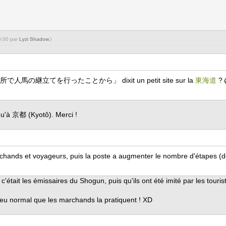
9:00 par
Lyzi Shadow
.)
継立てを行ったことから」 dixit un petit site sur la
東海道
?
u'à 京都 (Kyotô). Merci !
s marchands et voyageurs, puis la poste a augmenter le nombre d'étapes (
 c'était les émissaires du Shogun, puis qu'ils ont été imité par les tourist
eu normal que les marchands la pratiquent ! XD