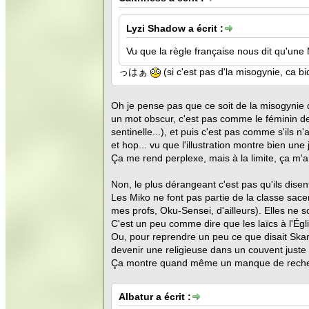
Lyzi Shadow a écrit :
Vu que la règle française nous dit qu'une M
っはぁ
(si c'est pas d'la misogynie, ca b
Oh je pense pas que ce soit de la misogynie de
un mot obscur, c'est pas comme le féminin de 
sentinelle...), et puis c'est pas comme s'ils 
et hop... vu que l'illustration montre bien un
Ça me rend perplexe, mais à la limite, ça m'
Non, le plus dérangeant c'est pas qu'ils disen
Les Miko ne font pas partie de la classe sace
mes profs, Oku-Sensei, d'ailleurs). Elles ne 
C'est un peu comme dire que les laïcs à l'Égl
Ou, pour reprendre un peu ce que disait Skar
devenir une religieuse dans un couvent juste 
Ça montre quand même un manque de recherch
Albatur a écrit :