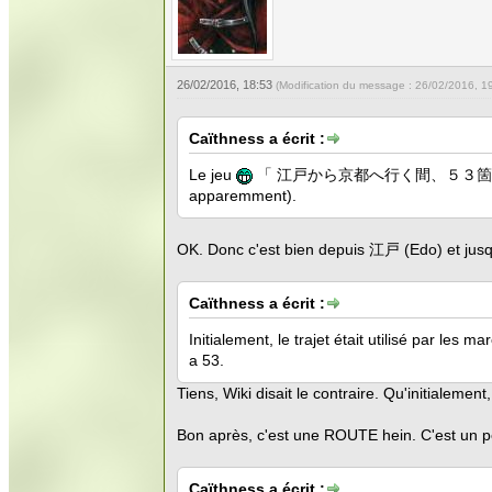
26/02/2016, 18:53
(Modification du message : 26/02/2016, 1
Caïthness a écrit :
Le jeu
「 江戸から京都へ行く間、５３箇所で人馬の
apparemment).
OK. Donc c'est bien depuis 江戸 (Edo) et jusq
Caïthness a écrit :
Initialement, le trajet était utilisé par le
a 53.
Tiens, Wiki disait le contraire. Qu'initialement,
Bon après, c'est une ROUTE hein. C'est un p
Caïthness a écrit :