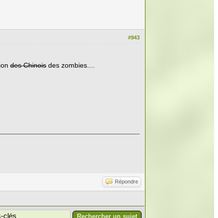
#943
sion
des Chinois
des zombies....
Répondre