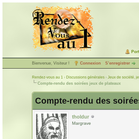
Port
Bienvenue, Visiteur !
Connexion
S’enregistrer
Rendez-vous au 1
›
Discussions générales
›
Jeux de société, j
Compte-rendu des soirées jeux de plateaux
Compte-rendu des soirées
tholdur
Margrave