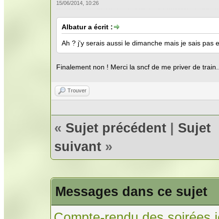
15/06/2014, 10:26
Albatur a écrit :
Ah ? j'y serais aussi le dimanche mais je sais pas 
Finalement non ! Merci la sncf de me priver de train.
Trouver
«
Sujet précédent
|
Sujet
suivant
»
Messages dans ce sujet
Compte-rendu des soirées j