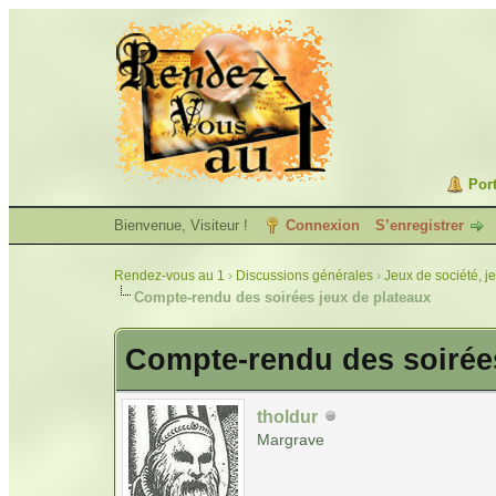
Port
Bienvenue, Visiteur !
Connexion
S’enregistrer
Rendez-vous au 1
›
Discussions générales
›
Jeux de société, j
Compte-rendu des soirées jeux de plateaux
Compte-rendu des soirées
tholdur
Margrave