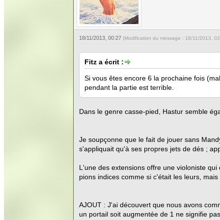
18/11/2013, 00:27
(Modification du message : 18/11/2013, 0
Fitz a écrit :
Si vous êtes encore 6 la prochaine fois (ma
pendant la partie est terrible.
Dans le genre casse-pied, Hastur semble égale
Je soupçonne que le fait de jouer sans Mandy l
s'appliquait qu'à ses propres jets de dés ; app
L'une des extensions offre une violoniste qui
pions indices comme si c'était les leurs, mais
AJOUT : J'ai découvert que nous avons commis
un portail soit augmentée de 1 ne signifie pas q