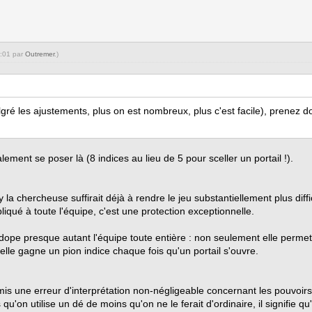
2:01 par
Outremer
.)
lgré les ajustements, plus on est nombreux, plus c'est facile), prenez 
ment se poser là (8 indices au lieu de 5 pour sceller un portail !).
a chercheuse suffirait déjà à rendre le jeu substantiellement plus diffici
liqué à toute l'équipe, c'est une protection exceptionnelle.
 dope presque autant l'équipe toute entière : non seulement elle permet
 elle gagne un pion indice chaque fois qu'un portail s'ouvre.
 une erreur d'interprétation non-négligeable concernant les pouvoirs de
u'on utilise un dé de moins qu'on ne le ferait d'ordinaire, il signifie qu'