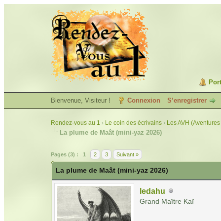
Port
Bienvenue, Visiteur !
Connexion
S’enregistrer
Rendez-vous au 1
›
Le coin des écrivains
›
Les AVH (Aventures 
La plume de Maât (mini-yaz 2026)
Pages (3) :
1
2
3
Suivant »
La plume de Maât (mini-yaz 2026)
ledahu
Grand Maître Kaï