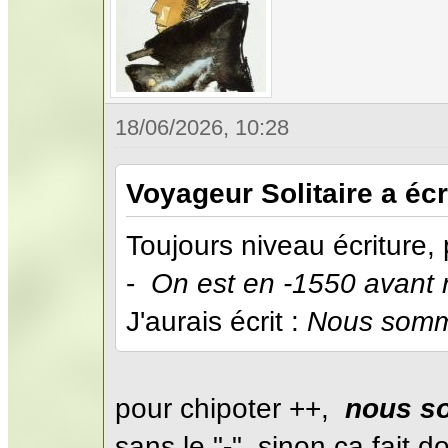
18/06/2026, 10:28
Voyageur Solitaire a écri
Toujours niveau écriture, 
-
On est en -1550 avant n
J'aurais écrit :
Nous somme
pour chipoter ++,
nous so
sans le "
-
", sinon ça fait d