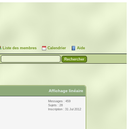
Liste des membres
Calendrier
Aide
Affichage linéaire
Messages : 459
Sujets : 28
Inscription : 31 Jul 2012