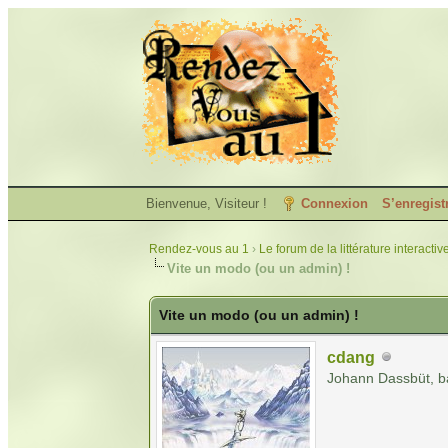
Bienvenue, Visiteur !
Connexion
S’enregist
Rendez-vous au 1
›
Le forum de la littérature interactiv
Vite un modo (ou un admin) !
Vite un modo (ou un admin) !
cdang
Johann Dassbüt, ba