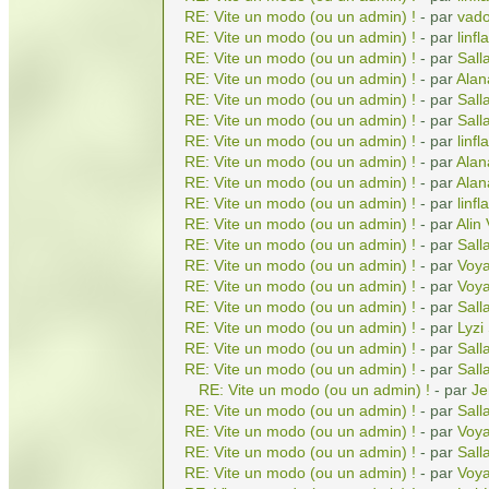
RE: Vite un modo (ou un admin) !
- par
vad
RE: Vite un modo (ou un admin) !
- par
linfl
RE: Vite un modo (ou un admin) !
- par
Sall
RE: Vite un modo (ou un admin) !
- par
Alan
RE: Vite un modo (ou un admin) !
- par
Sall
RE: Vite un modo (ou un admin) !
- par
Sall
RE: Vite un modo (ou un admin) !
- par
linfl
RE: Vite un modo (ou un admin) !
- par
Alan
RE: Vite un modo (ou un admin) !
- par
Alan
RE: Vite un modo (ou un admin) !
- par
linfl
RE: Vite un modo (ou un admin) !
- par
Alin 
RE: Vite un modo (ou un admin) !
- par
Sall
RE: Vite un modo (ou un admin) !
- par
Voya
RE: Vite un modo (ou un admin) !
- par
Voya
RE: Vite un modo (ou un admin) !
- par
Sall
RE: Vite un modo (ou un admin) !
- par
Lyzi
RE: Vite un modo (ou un admin) !
- par
Sall
RE: Vite un modo (ou un admin) !
- par
Sall
RE: Vite un modo (ou un admin) !
- par
Je
RE: Vite un modo (ou un admin) !
- par
Sall
RE: Vite un modo (ou un admin) !
- par
Voya
RE: Vite un modo (ou un admin) !
- par
Sall
RE: Vite un modo (ou un admin) !
- par
Voya