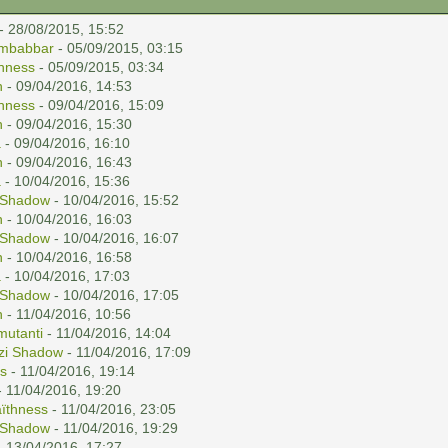
- 28/08/2015, 15:52
imbabbar
- 05/09/2015, 03:15
hness
- 05/09/2015, 03:34
n
- 09/04/2016, 14:53
hness
- 09/04/2016, 15:09
n
- 09/04/2016, 15:30
a
- 09/04/2016, 16:10
n
- 09/04/2016, 16:43
a
- 10/04/2016, 15:36
 Shadow
- 10/04/2016, 15:52
n
- 10/04/2016, 16:03
 Shadow
- 10/04/2016, 16:07
n
- 10/04/2016, 16:58
a
- 10/04/2016, 17:03
 Shadow
- 10/04/2016, 17:05
n
- 11/04/2016, 10:56
utanti
- 11/04/2016, 14:04
zi Shadow
- 11/04/2016, 17:09
as
- 11/04/2016, 19:14
 11/04/2016, 19:20
ïthness
- 11/04/2016, 23:05
 Shadow
- 11/04/2016, 19:29
 13/04/2016, 17:27