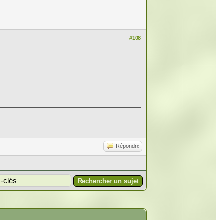
#108
Répondre