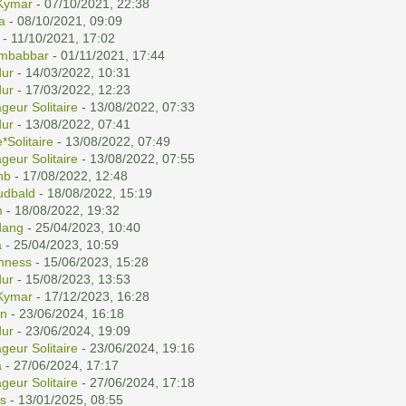
Kymar
- 07/10/2021, 22:38
a
- 08/10/2021, 09:09
- 11/10/2021, 17:02
imbabbar
- 01/11/2021, 17:44
dur
- 14/03/2022, 10:31
dur
- 17/03/2022, 12:23
geur Solitaire
- 13/08/2022, 07:33
dur
- 13/08/2022, 07:41
*Solitaire
- 13/08/2022, 07:49
geur Solitaire
- 13/08/2022, 07:55
enb
- 17/08/2022, 12:48
udbald
- 18/08/2022, 15:19
m
- 18/08/2022, 19:32
dang
- 25/04/2023, 10:40
a
- 25/04/2023, 10:59
hness
- 15/06/2023, 15:28
dur
- 15/08/2023, 13:53
Kymar
- 17/12/2023, 16:28
rn
- 23/06/2024, 16:18
dur
- 23/06/2024, 19:09
geur Solitaire
- 23/06/2024, 19:16
a
- 27/06/2024, 17:17
geur Solitaire
- 27/06/2024, 17:18
as
- 13/01/2025, 08:55