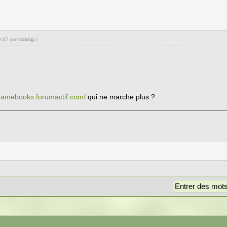
0:47 par
cdang
.)
/gamebooks.forumactif.com/
qui ne marche plus ?