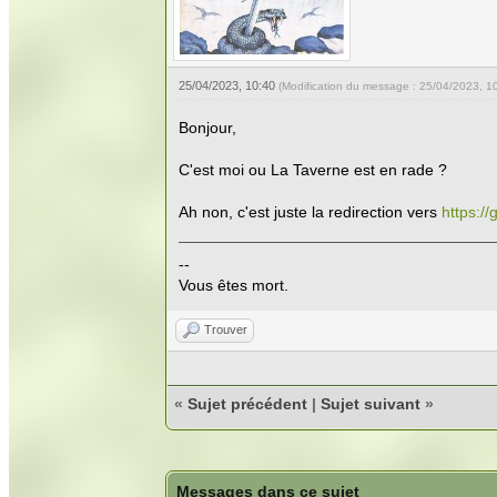
25/04/2023, 10:40
(Modification du message : 25/04/2023, 1
Bonjour,
C'est moi ou La Taverne est en rade ?
Ah non, c'est juste la redirection vers
https:/
--
Vous êtes mort.
Trouver
«
Sujet précédent
|
Sujet suivant
»
Messages dans ce sujet