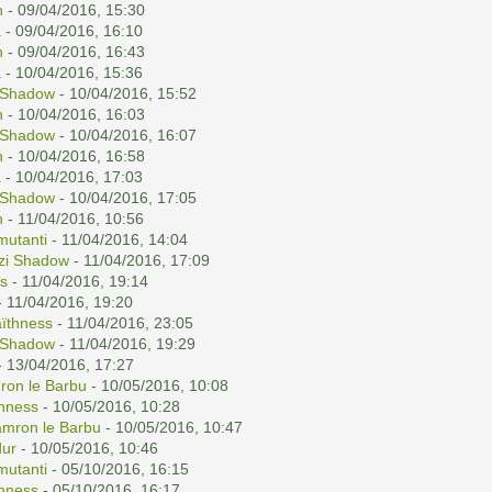
n
- 09/04/2016, 15:30
a
- 09/04/2016, 16:10
n
- 09/04/2016, 16:43
a
- 10/04/2016, 15:36
 Shadow
- 10/04/2016, 15:52
n
- 10/04/2016, 16:03
 Shadow
- 10/04/2016, 16:07
n
- 10/04/2016, 16:58
a
- 10/04/2016, 17:03
 Shadow
- 10/04/2016, 17:05
n
- 11/04/2016, 10:56
utanti
- 11/04/2016, 14:04
zi Shadow
- 11/04/2016, 17:09
as
- 11/04/2016, 19:14
 11/04/2016, 19:20
ïthness
- 11/04/2016, 23:05
 Shadow
- 11/04/2016, 19:29
 13/04/2016, 17:27
on le Barbu
- 10/05/2016, 10:08
hness
- 10/05/2016, 10:28
mron le Barbu
- 10/05/2016, 10:47
dur
- 10/05/2016, 10:46
utanti
- 05/10/2016, 16:15
hness
- 05/10/2016, 16:17