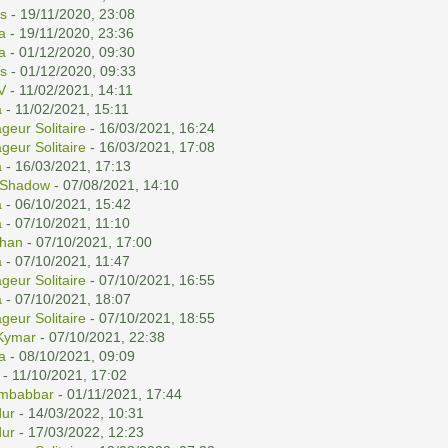
as
- 19/11/2020, 23:08
a
- 19/11/2020, 23:36
a
- 01/12/2020, 09:30
as
- 01/12/2020, 09:33
V
- 11/02/2021, 14:11
a
- 11/02/2021, 15:11
geur Solitaire
- 16/03/2021, 16:24
geur Solitaire
- 16/03/2021, 17:08
a
- 16/03/2021, 17:13
 Shadow
- 07/08/2021, 14:10
a
- 06/10/2021, 15:42
a
- 07/10/2021, 11:10
han
- 07/10/2021, 17:00
a
- 07/10/2021, 11:47
geur Solitaire
- 07/10/2021, 16:55
a
- 07/10/2021, 18:07
geur Solitaire
- 07/10/2021, 18:55
Kymar
- 07/10/2021, 22:38
a
- 08/10/2021, 09:09
- 11/10/2021, 17:02
imbabbar
- 01/11/2021, 17:44
dur
- 14/03/2022, 10:31
dur
- 17/03/2022, 12:23