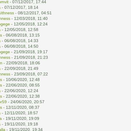
mvit
- 07/12/2017, 17:44
a
- 07/12/2017, 18:14
ïthness
- 08/12/2017, 04:51
hness
- 12/03/2018, 11:40
ogege
- 12/05/2018, 12:24
a
- 12/05/2018, 12:58
as
- 06/08/2018, 13:15
a
- 06/08/2018, 14:33
a
- 06/08/2018, 14:50
ogege
- 21/09/2018, 19:17
hness
- 21/09/2018, 21:23
rn
- 22/09/2018, 18:06
a
- 22/09/2018, 21:49
hness
- 23/09/2018, 07:22
as
- 10/06/2020, 12:48
as
- 22/06/2020, 08:55
a
- 22/06/2020, 12:24
as
- 22/06/2020, 12:38
or59
- 24/06/2020, 20:57
as
- 12/11/2020, 08:37
a
- 12/11/2020, 18:57
a
- 19/11/2020, 19:09
a
- 19/11/2020, 19:18
lla
- 19/11/2020, 19:34