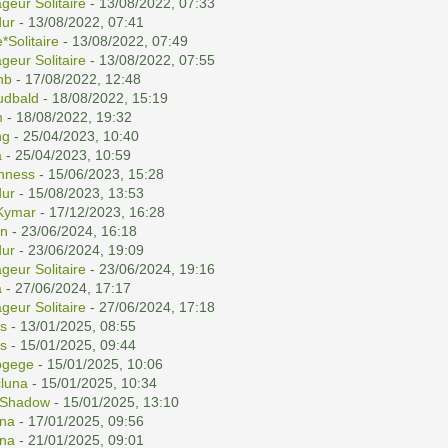
geur Solitaire
- 13/08/2022, 07:33
dur
- 13/08/2022, 07:41
*Solitaire
- 13/08/2022, 07:49
geur Solitaire
- 13/08/2022, 07:55
enb
- 17/08/2022, 12:48
udbald
- 18/08/2022, 15:19
m
- 18/08/2022, 19:32
ng
- 25/04/2023, 10:40
a
- 25/04/2023, 10:59
hness
- 15/06/2023, 15:28
dur
- 15/08/2023, 13:53
Kymar
- 17/12/2023, 16:28
rn
- 23/06/2024, 16:18
dur
- 23/06/2024, 19:09
geur Solitaire
- 23/06/2024, 19:16
a
- 27/06/2024, 17:17
geur Solitaire
- 27/06/2024, 17:18
as
- 13/01/2025, 08:55
as
- 15/01/2025, 09:44
ogege
- 15/01/2025, 10:06
cluna
- 15/01/2025, 10:34
 Shadow
- 15/01/2025, 13:10
una
- 17/01/2025, 09:56
una
- 21/01/2025, 09:01