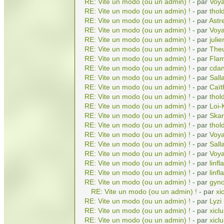
RE: Vite un modo (ou un admin) !
- par
Voya
RE: Vite un modo (ou un admin) !
- par
thol
RE: Vite un modo (ou un admin) !
- par
Astre
RE: Vite un modo (ou un admin) !
- par
Voya
RE: Vite un modo (ou un admin) !
- par
juli
RE: Vite un modo (ou un admin) !
- par
The
RE: Vite un modo (ou un admin) !
- par
Fla
RE: Vite un modo (ou un admin) !
- par
cda
RE: Vite un modo (ou un admin) !
- par
Sall
RE: Vite un modo (ou un admin) !
- par
Caït
RE: Vite un modo (ou un admin) !
- par
thol
RE: Vite un modo (ou un admin) !
- par
Loi-
RE: Vite un modo (ou un admin) !
- par
Ska
RE: Vite un modo (ou un admin) !
- par
thol
RE: Vite un modo (ou un admin) !
- par
Voya
RE: Vite un modo (ou un admin) !
- par
Sall
RE: Vite un modo (ou un admin) !
- par
Voya
RE: Vite un modo (ou un admin) !
- par
linfl
RE: Vite un modo (ou un admin) !
- par
linfl
RE: Vite un modo (ou un admin) !
- par
gyn
RE: Vite un modo (ou un admin) !
- par
xi
RE: Vite un modo (ou un admin) !
- par
Lyzi
RE: Vite un modo (ou un admin) !
- par
xicl
RE: Vite un modo (ou un admin) !
- par
xicl