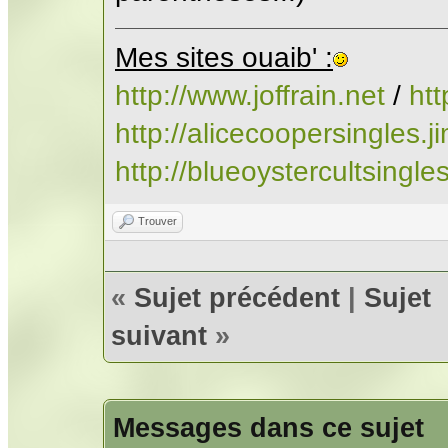
Mes sites ouaib' :
http://www.joffrain.net
/
ht
http://alicecoopersingles.
http://blueoystercultsingl
Trouver
«
Sujet précédent
|
Sujet
suivant
»
Messages dans ce sujet