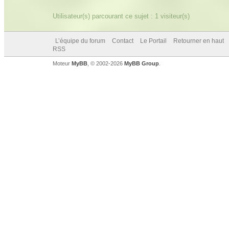
Utilisateur(s) parcourant ce sujet : 1 visiteur(s)
L’équipe du forum
Contact
Le Portail
Retourner en haut
RSS
Moteur
MyBB
, © 2002-2026
MyBB Group
.