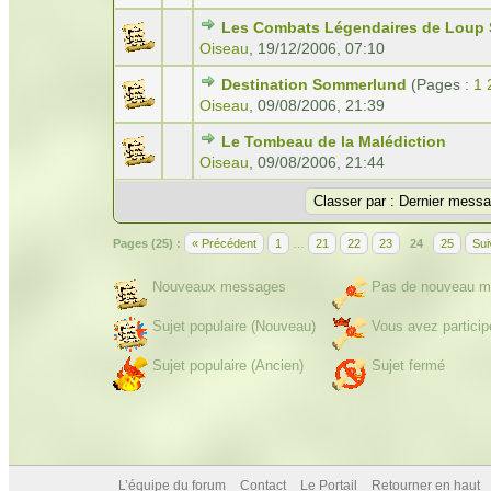
Les Combats Légendaires de Loup S
Oiseau
,
19/12/2006, 07:10
Destination Sommerlund
(Pages :
1
Oiseau
,
09/08/2006, 21:39
Le Tombeau de la Malédiction
Oiseau
,
09/08/2006, 21:44
Pages (25) :
« Précédent
1
…
21
22
23
24
25
Sui
Nouveaux messages
Pas de nouveau m
Sujet populaire (Nouveau)
Vous avez particip
Sujet populaire (Ancien)
Sujet fermé
L’équipe du forum
Contact
Le Portail
Retourner en haut