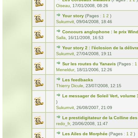
Oiseau
,
17/01/2008, 08:26
Your story
(Pages :
1
2
)
Sukumvit
,
09/04/2008, 18:46
Concours anglophone : le prix Wi
Salla
,
16/11/2008, 16:53
Your story 2 : l'éclosion de la déliv
Sukumvit
,
27/04/2008, 19:11
Sur les routes du Yanavis
(Pages :
1
Meneldur
,
18/11/2006, 12:26
Les feedbacks
Thierry Dicule
,
23/07/2008, 12:15
Le messager de Soleil Vert, volume 
)
Sukumvit
,
26/08/2007, 21:09
Le prestidigitateur de la Colline des
redo_fr
,
20/06/2008, 11:47
Les Ailes de Morphée
(Pages :
1
2
)