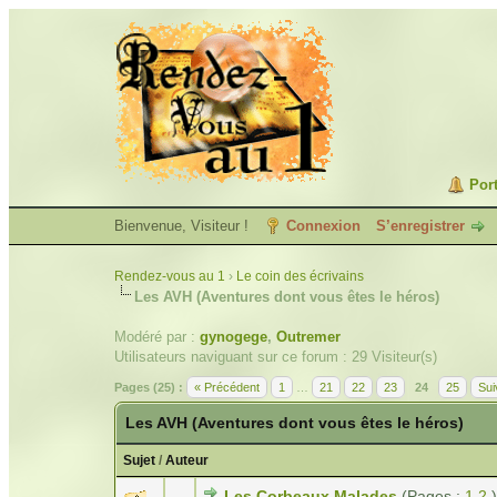
Port
Bienvenue, Visiteur !
Connexion
S’enregistrer
Rendez-vous au 1
›
Le coin des écrivains
Les AVH (Aventures dont vous êtes le héros)
Modéré par :
gynogege
,
Outremer
Utilisateurs naviguant sur ce forum : 29 Visiteur(s)
Pages (25) :
« Précédent
1
…
21
22
23
24
25
Sui
Les AVH (Aventures dont vous êtes le héros)
Sujet
/
Auteur
Les Corbeaux Malades
(Pages :
1
2
)