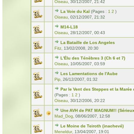
Oiseau
,
30/12/2007, 21:42
La Voie du Kaï
(Pages :
1
2
)
Oiseau
,
02/12/2007, 21:32
M14-L18
Oiseau
,
28/12/2007, 00:43
La Bataille de Los Angeles
Fitz
,
13/02/2008, 20:30
L'Élu des Ténèbres 3 (Ch 6 et 7)
Oiseau
,
10/05/2007, 03:59
Les Lamentations de l'Aube
Pip
,
26/12/2007, 01:32
Par le Vent des Steppes et la Maré
(Pages :
1
2
)
Oiseau
,
30/12/2006, 20:22
Une AVH de PAT MAGNUM!! (Sérieux 
Mad_Dog
,
08/06/2007, 12:58
Le Moine de Teiroth (inachevé)
Meneldur
,
13/04/2007, 19:01