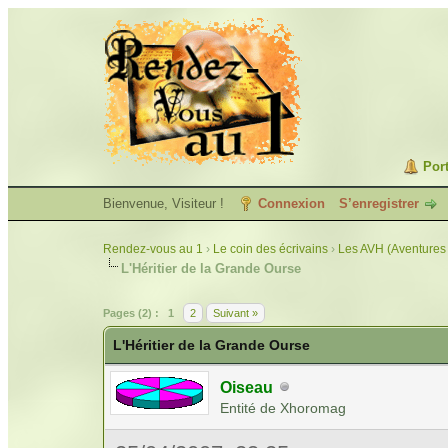
Port
Bienvenue, Visiteur !
Connexion
S’enregistrer
Rendez-vous au 1
›
Le coin des écrivains
›
Les AVH (Aventures 
L'Héritier de la Grande Ourse
Pages (2) :
1
2
Suivant »
L'Héritier de la Grande Ourse
Oiseau
Entité de Xhoromag