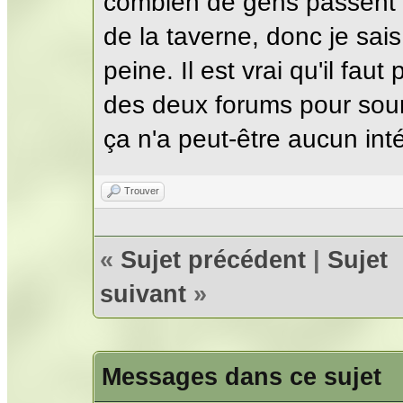
combien de gens passent p
de la taverne, donc je sais
peine. Il est vrai qu'il fa
des deux forums pour soum
ça n'a peut-être aucun inté
Trouver
«
Sujet précédent
|
Sujet
suivant
»
Messages dans ce sujet