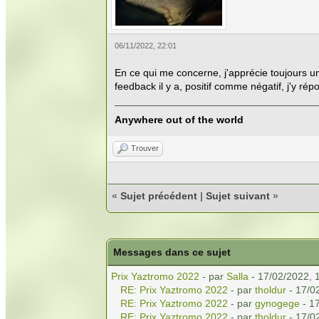
06/11/2022, 22:01
En ce qui me concerne, j'apprécie toujours un
feedback il y a, positif comme négatif, j'y rép
Anywhere out of the world
Trouver
«
Sujet précédent
|
Sujet suivant
»
Messages dans ce sujet
Prix Yaztromo 2022
- par
Salla
- 17/02/2022, 
RE: Prix Yaztromo 2022
- par
tholdur
- 17/0
RE: Prix Yaztromo 2022
- par
gynogege
- 1
RE: Prix Yaztromo 2022
- par
tholdur
- 17/0