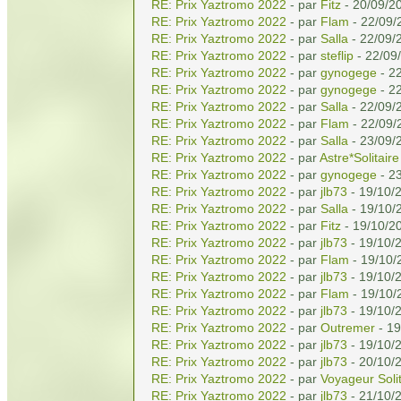
RE: Prix Yaztromo 2022
- par
Fitz
- 20/09/2
RE: Prix Yaztromo 2022
- par
Flam
- 22/09/
RE: Prix Yaztromo 2022
- par
Salla
- 22/09/
RE: Prix Yaztromo 2022
- par
steflip
- 22/09
RE: Prix Yaztromo 2022
- par
gynogege
- 2
RE: Prix Yaztromo 2022
- par
gynogege
- 2
RE: Prix Yaztromo 2022
- par
Salla
- 22/09/
RE: Prix Yaztromo 2022
- par
Flam
- 22/09/
RE: Prix Yaztromo 2022
- par
Salla
- 23/09/
RE: Prix Yaztromo 2022
- par
Astre*Solitaire
RE: Prix Yaztromo 2022
- par
gynogege
- 2
RE: Prix Yaztromo 2022
- par
jlb73
- 19/10/
RE: Prix Yaztromo 2022
- par
Salla
- 19/10/
RE: Prix Yaztromo 2022
- par
Fitz
- 19/10/2
RE: Prix Yaztromo 2022
- par
jlb73
- 19/10/
RE: Prix Yaztromo 2022
- par
Flam
- 19/10/
RE: Prix Yaztromo 2022
- par
jlb73
- 19/10/
RE: Prix Yaztromo 2022
- par
Flam
- 19/10/
RE: Prix Yaztromo 2022
- par
jlb73
- 19/10/
RE: Prix Yaztromo 2022
- par
Outremer
- 19
RE: Prix Yaztromo 2022
- par
jlb73
- 19/10/
RE: Prix Yaztromo 2022
- par
jlb73
- 20/10/
RE: Prix Yaztromo 2022
- par
Voyageur Solit
RE: Prix Yaztromo 2022
- par
jlb73
- 21/10/