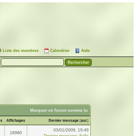
Liste des membres
Calendrier
Aide
Marquer ce forum comme lu
es
Affichages
Dernier message
[
asc
]
03/01/2009, 19:49
18980
Dernier message
:
Salla