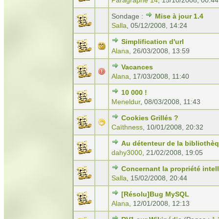
Paragraphe 14
,
15/10/2008, 00:44
Sondage :
Mise à jour 1.4
Salla
,
05/12/2008, 14:24
Simplification d'url
Alana
,
26/03/2008, 13:59
Vacances
Alana
,
17/03/2008, 11:40
10 000 !
Meneldur
,
08/03/2008, 11:43
Cookies Grillés ?
Caïthness
,
10/01/2008, 20:32
Au détenteur de la bibliothè
dahy3000
,
21/02/2008, 19:05
Concernant la propriété intelle
Salla
,
15/02/2008, 20:44
[Résolu]Bug MySQL
Alana
,
12/01/2008, 12:13