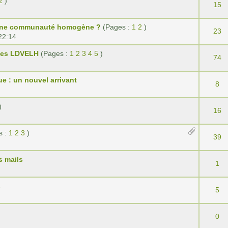
2
)
15
 une communauté homogène ?
(Pages :
1
2
)
23
22:14
 des LDVELH
(Pages :
1
2
3
4
5
)
74
 : un nouvel arrivant
8
)
16
s :
1
2
3
)
39
s mails
1
s
5
0