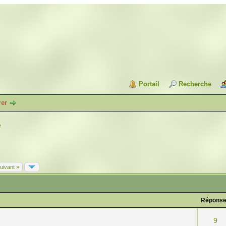
Portail
Recherche
rer
e
uivant »
Répons
9