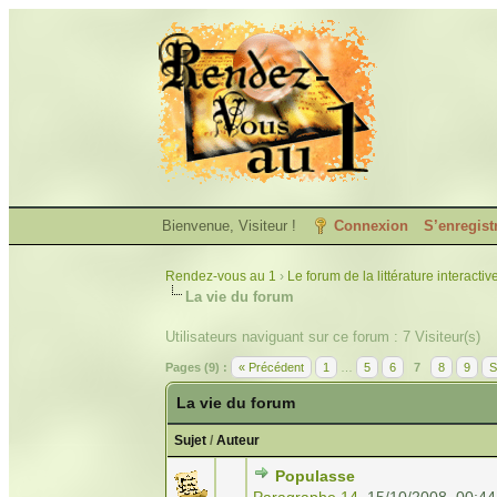
Bienvenue, Visiteur !
Connexion
S’enregist
Rendez-vous au 1
›
Le forum de la littérature interactiv
La vie du forum
Utilisateurs naviguant sur ce forum : 7 Visiteur(s)
Pages (9) :
« Précédent
1
…
5
6
7
8
9
S
La vie du forum
Sujet
/
Auteur
Populasse