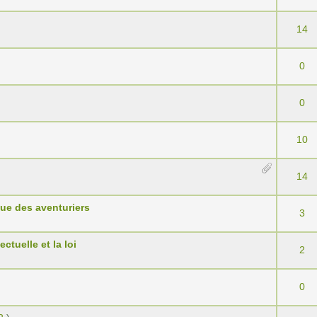
14
0
0
10
14
que des aventuriers
3
ctuelle et la loi
2
0