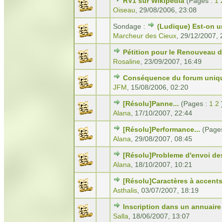
RV1 sur Wikipédia
(Pages :
1
Oiseau
,
29/08/2006, 23:08
Sondage :
(Ludique) Est-on
Marcheur des Cieux
,
29/12/2007, 
Pétition pour le Renouveau
Rosaline
,
23/09/2007, 16:49
Conséquence du forum unique
JFM
,
15/08/2006, 02:20
[Résolu]Panne...
(Pages :
1
2
Alana
,
17/10/2007, 22:44
[Résolu]Performance...
(Page
Alana
,
29/08/2007, 08:45
[Résolu]Probleme d'envoi de
Alana
,
18/10/2007, 10:21
[Résolu]Caractères à accent
Asthalis
,
03/07/2007, 18:19
Inscription dans un annuaire
Salla
,
18/06/2007, 13:07