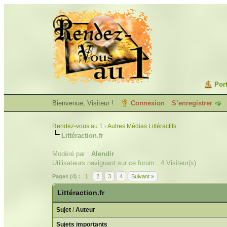
Port
Bienvenue, Visiteur !
Connexion
S’enregistrer
Rendez-vous au 1
›
Autres Médias Littéractifs
Littéraction.fr
Modéré par :
Alendir
Utilisateurs naviguant sur ce forum : 4 Visiteur(s)
Pages (4) :
1
2
3
4
Suivant »
Littéraction.fr
Sujet
/
Auteur
Sujets importants