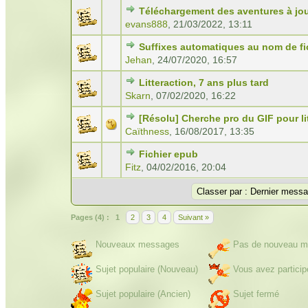
Téléchargement des aventures à jo
evans888
,
21/03/2022, 13:11
Suffixes automatiques au nom de fi
Jehan
,
24/07/2020, 16:57
Litteraction, 7 ans plus tard
Skarn
,
07/02/2020, 16:22
[Résolu] Cherche pro du GIF pour li
Caïthness
,
16/08/2017, 13:35
Fichier epub
Fitz
,
04/02/2016, 20:04
Pages (4) :
1
2
3
4
Suivant »
Nouveaux messages
Pas de nouveau m
Sujet populaire (Nouveau)
Vous avez particip
Sujet populaire (Ancien)
Sujet fermé