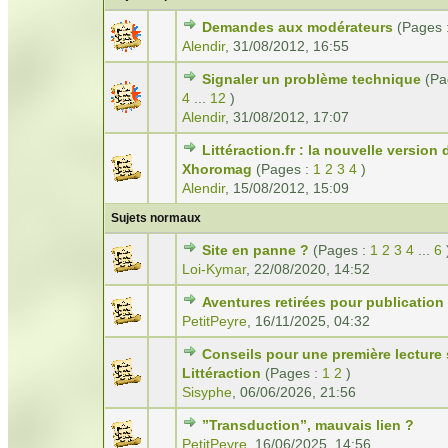
Demandes aux modérateurs
(Pages 
Alendir
,
31/08/2012, 16:55
Signaler un problème technique
(Pa
4
...
12
)
Alendir
,
31/08/2012, 17:07
Littéraction.fr : la nouvelle version 
Xhoromag
(Pages :
1
2
3
4
)
Alendir
,
15/08/2012, 15:09
Sujets normaux
Site en panne ?
(Pages :
1
2
3
4
...
6
Loi-Kymar
,
22/08/2020, 14:52
Aventures retirées pour publication
PetitPeyre
,
16/11/2025, 04:32
Conseils pour une première lecture 
Littéraction
(Pages :
1
2
)
Sisyphe
,
06/06/2026, 21:56
”Transduction”, mauvais lien ?
PetitPeyre
,
16/06/2025, 14:56