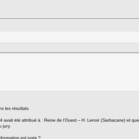
.
s les résultats.
2024 avait été attribué à : Reine de l’Ouest – H. Lenoir (Sarbacane) et q
 jury.
formation est juste ?