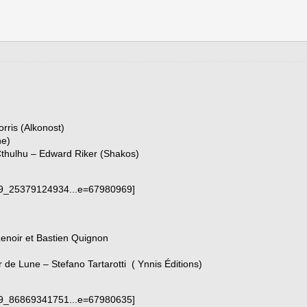
rris (Alkonost)
ne)
Cthulhu – Edward Riker (Shakos)
 Lenoir et Bastien Quignon
r de Lune – Stefano Tartarotti ( Ynnis Éditions)