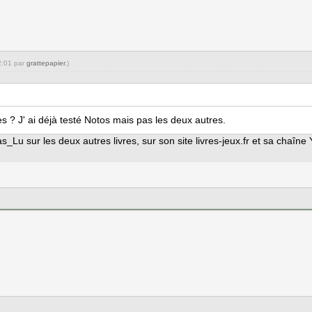
2:01 par
grattepapier
.)
s ? J' ai déjà testé Notos mais pas les deux autres.
as_Lu sur les deux autres livres, sur son site livres-jeux.fr et sa chaîn