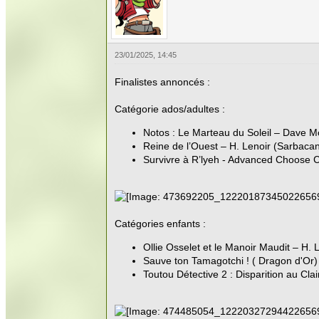
23/01/2025, 14:45
Finalistes annoncés :
Catégorie ados/adultes :
Notos : Le Marteau du Soleil – Dave Mo
Reine de l’Ouest – H. Lenoir (Sarbaca
Survivre à R’lyeh - Advanced Choose 
Catégories enfants :
Ollie Osselet et le Manoir Maudit – H.
Sauve ton Tamagotchi ! ( Dragon d'Or)
Toutou Détective 2 : Disparition au Clai