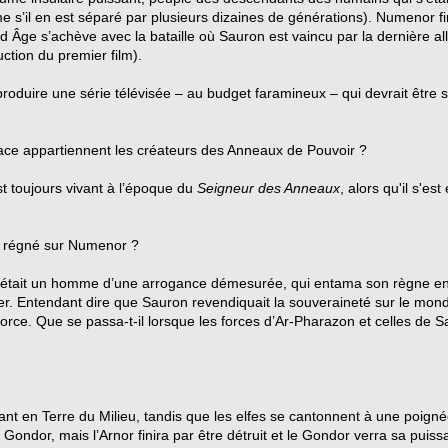
’il en est séparé par plusieurs dizaines de générations). Numenor fin
Âge s’achève avec la bataille où Sauron est vaincu par la dernière alli
ction du premier film).
roduire une série télévisée – au budget faramineux – qui devrait être 
race appartiennent les créateurs des Anneaux de Pouvoir ?
t toujours vivant à l’époque du
Seigneur des Anneaux
, alors qu'il s'e
a régné sur Numenor ?
était un homme d’une arrogance démesurée, qui entama son règne en vol
user. Entendant dire que Sauron revendiquait la souveraineté sur le mon
orce. Que se passa-t-il lorsque les forces d’Ar-Pharazon et celles de 
nt en Terre du Milieu, tandis que les elfes se cantonnent à une poig
 Gondor, mais l’Arnor finira par être détruit et le Gondor verra sa puis