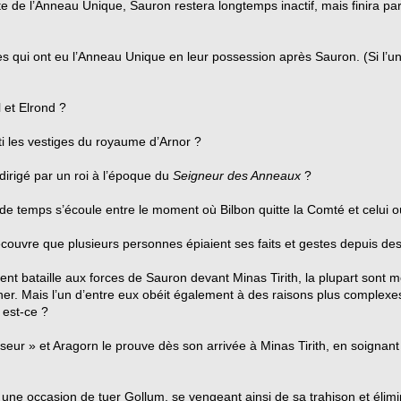
perte de l’Anneau Unique, Sauron restera longtemps inactif, mais finira p
s qui ont eu l’Anneau Unique en leur possession après Sauron. (Si l’un
l et Elrond ?
i les vestiges du royaume d’Arnor ?
 dirigé par un roi à l’époque du
Seigneur des Anneaux
?
de temps s’écoule entre le moment où Bilbon quitte la Comté et celui 
couvre que plusieurs personnes épiaient ses faits et gestes depuis des
nt bataille aux forces de Sauron devant Minas Tirith, la plupart sont mot
er. Mais l’un d’entre eux obéit également à des raisons plus complexes
 est-ce ?
sseur » et Aragorn le prouve dès son arrivée à Minas Tirith, en soigna
une occasion de tuer Gollum, se vengeant ainsi de sa trahison et élimi