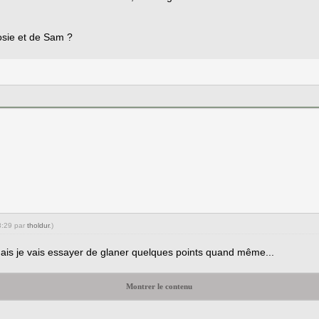
osie et de Sam ?
8:29 par
tholdur
.)
ais je vais essayer de glaner quelques points quand même...
Montrer le contenu