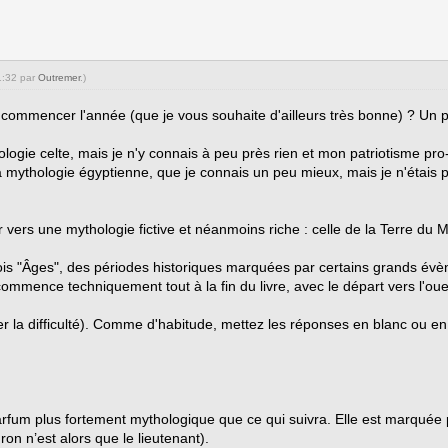
1:32 par
Outremer
.)
commencer l'année (que je vous souhaite d'ailleurs très bonne) ? Un pe
logie celte, mais je n'y connais à peu près rien et mon patriotisme pro-
 la mythologie égyptienne, que je connais un peu mieux, mais je n'étais
r vers une mythologie fictive et néanmoins riche : celle de la Terre du Mi
 trois "Âges", des périodes historiques marquées par certains grands é
ommence techniquement tout à la fin du livre, avec le départ vers l'oue
rier la difficulté). Comme d'habitude, mettez les réponses en blanc ou en 
rfum plus fortement mythologique que ce qui suivra. Elle est marquée p
on n’est alors que le lieutenant).