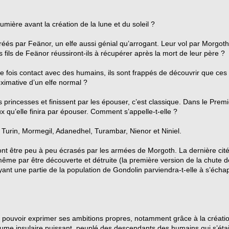
umière avant la création de la lune et du soleil ?
créés par Feänor, un elfe aussi génial qu’arrogant. Leur vol par Morgoth
s fils de Feänor réussiront-ils à récupérer après la mort de leur père ?
re fois contact avec des humains, ils sont frappés de découvrir que c
oximative d’un elfe normal ?
princesses et finissent par les épouser, c’est classique. Dans le Premi
x qu’elle finira par épouser. Comment s’appelle-t-elle ?
t Turin, Mormegil, Adanedhel, Turambar, Nienor et Niniel.
vont être peu à peu écrasés par les armées de Morgoth. La dernière cit
même par être découverte et détruite (la première version de la chute de
ant une partie de la population de Gondolin parviendra-t-elle à s’échap
va pouvoir exprimer ses ambitions propres, notamment grâce à la créa
e insulaire puissant, peuplé des descendants des humains qui s’étaien