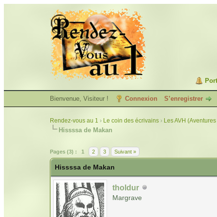
Port
Bienvenue, Visiteur !
Connexion
S’enregistrer
Rendez-vous au 1
›
Le coin des écrivains
›
Les AVH (Aventures 
Hissssa de Makan
Pages (3) :
1
2
3
Suivant »
Hissssa de Makan
tholdur
Margrave