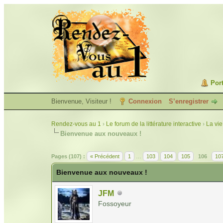
Port
Bienvenue, Visiteur !
Connexion
S’enregistrer
Rendez-vous au 1
›
Le forum de la littérature interactive
›
La vie
Bienvenue aux nouveaux !
Pages (107) :
« Précédent
1
…
103
104
105
106
10
Bienvenue aux nouveaux !
JFM
Fossoyeur