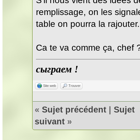
S'il nous vient des idées 
remplissage, on les signal
table on pourra la rajouter.
Ca te va comme ça, chef 
сыграем !
Site web
Trouver
«
Sujet précédent
|
Sujet
suivant
»