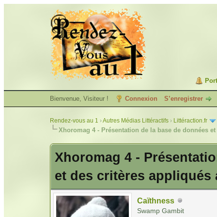
Port
Bienvenue, Visiteur !
Connexion
S’enregistrer
Rendez-vous au 1
›
Autres Médias Littéractifs
›
Littéraction.fr
Xhoromag 4 - Présentation de la base de données et
Xhoromag 4 - Présentatio
et des critères appliqués
Caïthness
Swamp Gambit