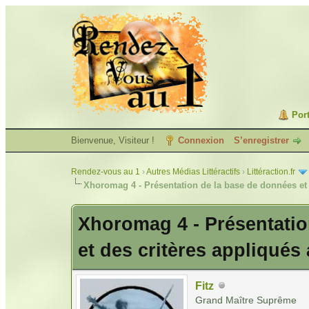
Port
Bienvenue, Visiteur !
Connexion
S’enregistrer
Rendez-vous au 1
›
Autres Médias Littéractifs
›
Littéraction.fr
Xhoromag 4 - Présentation de la base de données et
Xhoromag 4 - Présentatio
et des critères appliqués
Fitz
Grand Maître Suprême