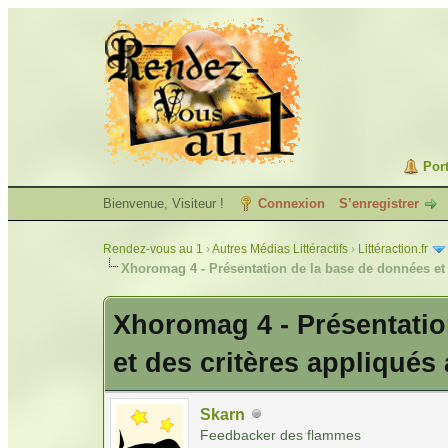
Port
Bienvenue, Visiteur !
Connexion
S’enregistrer
Rendez-vous au 1
›
Autres Médias Littéractifs
›
Littéraction.fr
Xhoromag 4 - Présentation de la base de données et
Xhoromag 4 - Présentatio
et des critères appliqués
Skarn
Feedbacker des flammes