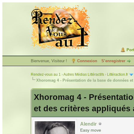
Port
Bienvenue, Visiteur !
Connexion
S’enregistrer
Rendez-vous au 1
›
Autres Médias Littéractifs
›
Littéraction.fr
Xhoromag 4 - Présentation de la base de données et
Xhoromag 4 - Présentatio
et des critères appliqués
Alendir
Easy move