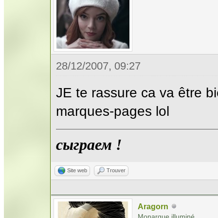
28/12/2007, 09:27
JE te rassure ca va être b
marques-pages lol
сыграем !
Site web
Trouver
Aragorn
Monarque illuminé