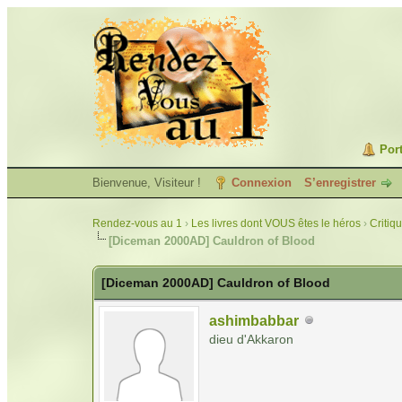
Port
Bienvenue, Visiteur !
Connexion
S’enregistrer
Rendez-vous au 1
›
Les livres dont VOUS êtes le héros
›
Critiq
[Diceman 2000AD] Cauldron of Blood
[Diceman 2000AD] Cauldron of Blood
ashimbabbar
dieu d'Akkaron