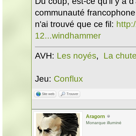
Du coup, est-ce qu'il y a 
communauté francophone
n'ai trouvé que ce fil:
http:
12...windhammer
AVH:
Les noyés
,
La chut
Jeu:
Conflux
Site web
Trouver
Aragorn
Monarque illuminé