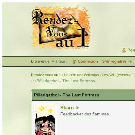
Port
Bienvenue, Visiteur !
Connexion
S’enregistrer
Rendez-vous au 1
›
Le coin des écrivains
›
Les AVH (Aventures 
Pêledgathol - The Last Fortress
Pêledgathol - The Last Fortress
Skarn
Feedbacker des flammes