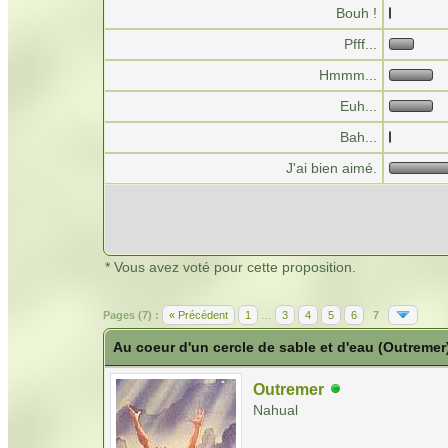
Bouh !
Pfff...
Hmmm...
Euh...
Bah...
J'ai bien aimé.
* Vous avez voté pour cette proposition.
Pages (7) :
« Précédent
1
…
3
4
5
6
7
Au coeur d'un cercle de sable et d'eau (Outremer
Outremer
Nahual