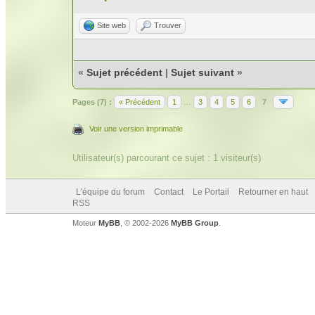
Site web
Trouver
«
Sujet précédent
|
Sujet suivant
»
Pages (7) :
« Précédent
1
…
3
4
5
6
7
Voir une version imprimable
Utilisateur(s) parcourant ce sujet : 1 visiteur(s)
L’équipe du forum
Contact
Le Portail
Retourner en haut
RSS
Moteur
MyBB
, © 2002-2026
MyBB Group
.