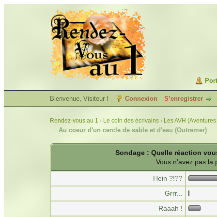
Port
Bienvenue, Visiteur !
Connexion
S’enregistrer
Rendez-vous au 1
›
Le coin des écrivains
›
Les AVH (Aventures 
Au coeur d'un cercle de sable et d'eau (Outremer)
Sondage : Quelle réaction vous
Vous n’avez pas la 
Hein ?!??
Grrr...
Raaah !