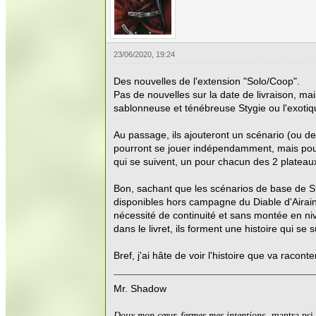
23/06/2020, 19:24
Des nouvelles de l'extension "Solo/Coop".
Pas de nouvelles sur la date de livraison, ma
sablonneuse et ténébreuse Stygie ou l'exotique
Au passage, ils ajouteront un scénario (ou d
pourront se jouer indépendamment, mais pour
qui se suivent, un pour chacun des 2 platea
Bon, sachant que les scénarios de base de St
disponibles hors campagne du Diable d'Airai
nécessité de continuité et sans montée en ni
dans le livret, ils forment une histoire qui se su
Bref, j'ai hâte de voir l'histoire que va rac
Mr. Shadow
Doux mon cœur, fermes mes intentions
-mantra psi