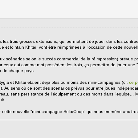
is les trois grosses extensions, qui permettent de jouer dans les contré
 et lointain Khitaï, vont être réimprimées à l'occasion de cette nouvel
eux scénarios selon le succès commercial de la réimpression) prévue po
 ceux qui comme moi possèdent les trois, ça permettra de jouer une 
ux de chaque pays.
ygia et Khitaï étaient déjà plus ou moins des mini-campagnes (cf.
ce p
n). Au sens où ce sont des scénarios prévus pour être joués indépenda
veau, sans persistance de l'équipement ou des morts dans l'équipe… Mai
it.
onter cette nouvelle "mini-campagne Solo/Coop" qui nous emmène aux troi