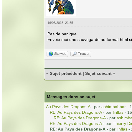
16/06/2015, 21:55
Pas de panique.
Envoie moi une sauvegarde au format html si
Site web
Trouver
«
Sujet précédent
|
Sujet suivant
»
Messages dans ce sujet
Au Pays des Dragons-A
- par
ashimbabbar
- 1
RE: Au Pays des Dragons-A
- par
linflas
- 16
RE: Au Pays des Dragons-A
- par
ashimb
RE: Au Pays des Dragons-A
- par
Thierry Di
RE: Au Pays des Dragons-A
- par
linflas
- 