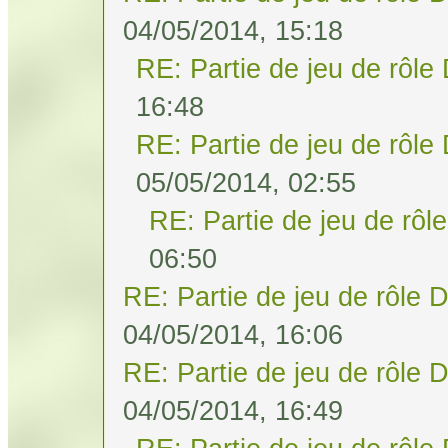
04/05/2014, 15:18
RE: Partie de jeu de rôle
16:48
RE: Partie de jeu de rôle
05/05/2014, 02:55
RE: Partie de jeu de rôl
06:50
RE: Partie de jeu de rôle 
04/05/2014, 16:06
RE: Partie de jeu de rôle 
04/05/2014, 16:49