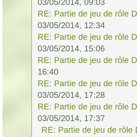
03/05/2014, 09:03
RE: Partie de jeu de rôle 
03/05/2014, 12:34
RE: Partie de jeu de rôle 
03/05/2014, 15:06
RE: Partie de jeu de rôle 
16:40
RE: Partie de jeu de rôle 
03/05/2014, 17:28
RE: Partie de jeu de rôle 
03/05/2014, 17:37
RE: Partie de jeu de rôle