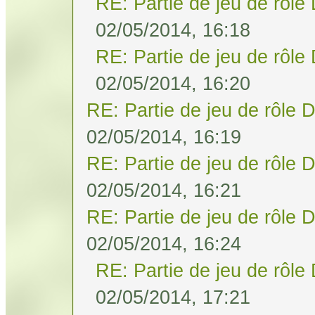
RE: Partie de jeu de rôle
02/05/2014, 16:18
RE: Partie de jeu de rôle
02/05/2014, 16:20
RE: Partie de jeu de rôle 
02/05/2014, 16:19
RE: Partie de jeu de rôle 
02/05/2014, 16:21
RE: Partie de jeu de rôle 
02/05/2014, 16:24
RE: Partie de jeu de rôle
02/05/2014, 17:21