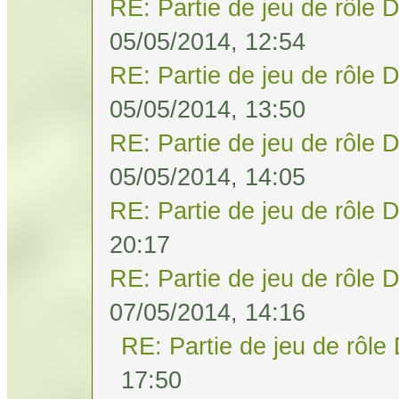
RE: Partie de jeu de rôle 
05/05/2014, 12:54
RE: Partie de jeu de rôle 
05/05/2014, 13:50
RE: Partie de jeu de rôle 
05/05/2014, 14:05
RE: Partie de jeu de rôle 
20:17
RE: Partie de jeu de rôle 
07/05/2014, 14:16
RE: Partie de jeu de rôle
17:50