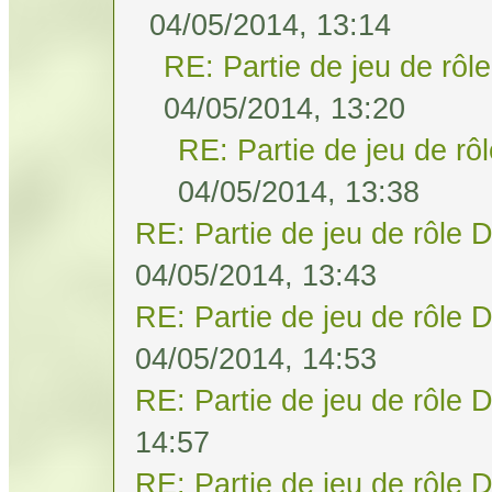
04/05/2014, 13:14
RE: Partie de jeu de rôl
04/05/2014, 13:20
RE: Partie de jeu de rô
04/05/2014, 13:38
RE: Partie de jeu de rôle 
04/05/2014, 13:43
RE: Partie de jeu de rôle 
04/05/2014, 14:53
RE: Partie de jeu de rôle 
14:57
RE: Partie de jeu de rôle 