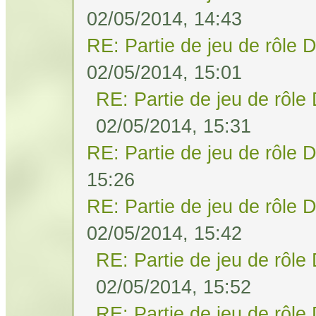
02/05/2014, 14:43
RE: Partie de jeu de rôle 
02/05/2014, 15:01
RE: Partie de jeu de rôle
02/05/2014, 15:31
RE: Partie de jeu de rôle 
15:26
RE: Partie de jeu de rôle 
02/05/2014, 15:42
RE: Partie de jeu de rôle
02/05/2014, 15:52
RE: Partie de jeu de rôle