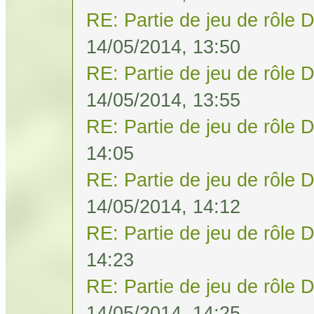
RE: Partie de jeu de rôle 
14/05/2014, 13:50
RE: Partie de jeu de rôle 
14/05/2014, 13:55
RE: Partie de jeu de rôle 
14:05
RE: Partie de jeu de rôle 
14/05/2014, 14:12
RE: Partie de jeu de rôle 
14:23
RE: Partie de jeu de rôle 
14/05/2014, 14:25