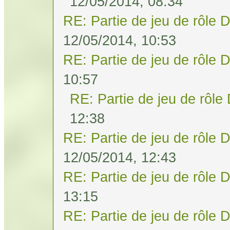
12/05/2014, 08:34
RE: Partie de jeu de rôle 
12/05/2014, 10:53
RE: Partie de jeu de rôle 
10:57
RE: Partie de jeu de rôle
12:38
RE: Partie de jeu de rôle 
12/05/2014, 12:43
RE: Partie de jeu de rôle 
13:15
RE: Partie de jeu de rôle 