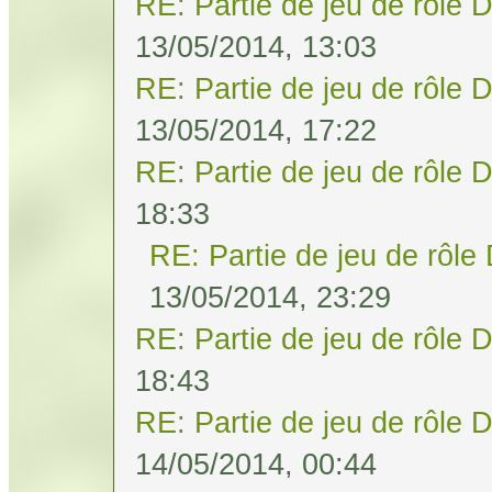
RE: Partie de jeu de rôle 
13/05/2014, 13:03
RE: Partie de jeu de rôle 
13/05/2014, 17:22
RE: Partie de jeu de rôle 
18:33
RE: Partie de jeu de rôle
13/05/2014, 23:29
RE: Partie de jeu de rôle 
18:43
RE: Partie de jeu de rôle 
14/05/2014, 00:44