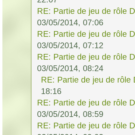
RE: Partie de jeu de rôle 
03/05/2014, 07:06
RE: Partie de jeu de rôle 
03/05/2014, 07:12
RE: Partie de jeu de rôle 
03/05/2014, 08:24
RE: Partie de jeu de rôle
18:16
RE: Partie de jeu de rôle 
03/05/2014, 08:59
RE: Partie de jeu de rôle 