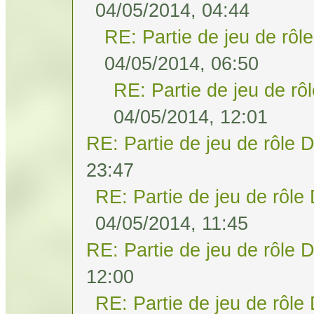
04/05/2014, 04:44
RE: Partie de jeu de rôl
04/05/2014, 06:50
RE: Partie de jeu de rô
04/05/2014, 12:01
RE: Partie de jeu de rôle 
23:47
RE: Partie de jeu de rôle
04/05/2014, 11:45
RE: Partie de jeu de rôle 
12:00
RE: Partie de jeu de rôle