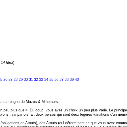
-14.html
)
)
25
26
27
28
29
30
31
32
33
34
35
36
37
38
39
40
 de la campagne de Mazes & Minotaurs.
 peu plus que 4. Du coup, vous avez un choix un peu plus varié. Le principe es
ns : j'ai parfois fait deux persos qui sont deux légères variations d'un mêm
ns/obligations en Atouts), des Atouts (qui déterminent ce que vous avez comme