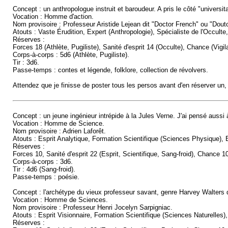
Concept : un anthropologue instruit et baroudeur. A pris le côté "universi
Vocation : Homme d'action.
Nom provisoire : Professeur Aristide Lejean dit "Doctor French" ou "Dout
Atouts : Vaste Érudition, Expert (Anthropologie), Spécialiste de l'Occult
Réserves :
Forces 18 (Athlète, Pugiliste), Sanité d'esprit 14 (Occulte), Chance (Vigil
Corps-à-corps : 5d6 (Athlète, Pugiliste).
Tir : 3d6.
Passe-temps : contes et légende, folklore, collection de révolvers.
Attendez que je finisse de poster tous les persos avant d'en réserver un, 
Concept : un jeune ingénieur intrépide à la Jules Verne. J'ai pensé aussi
Vocation : Homme de Science.
Nom provisoire : Adrien Laforêt.
Atouts : Esprit Analytique, Formation Scientifique (Sciences Physique),
Réserves :
Forces 10, Sanité d'esprit 22 (Esprit, Scientifique, Sang-froid), Chance 10
Corps-à-corps : 3d6.
Tir : 4d6 (Sang-froid).
Passe-temps : poésie.
Concept : l'archétype du vieux professeur savant, genre Harvey Walters 
Vocation : Homme de Sciences.
Nom provisoire : Professeur Henri Jocelyn Sarpigniac.
Atouts : Esprit Visionnaire, Formation Scientifique (Sciences Naturelles
Réserves :