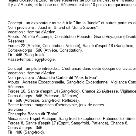
règles d'Uchronia 1890, et des Réserves de points (là c'est une inventi
Il y a 7 Atouts, et la base des Réserves est de 10 points (ce qui indiq
Concept : un explorateur musclé à la "Jim la Jungle" et autres porteurs 
Nom provisoire : Joachim Briand dit "Jo la Savane".
Vocation : Homme d'Action.
Atouts : Athlète Accompli, Constitution Robuste, Grand Voyageur (déserts
Réserves :
Forces 22 (Athlète, Constitution, Volonté), Sanité d'esprit 18 (Sang-froid,
Corps-à-corps : 5d6 (Athlète, Constitution).
Tir : 4d6 (Sang-froid).
Passe-temps : égyptologie.
Concept : un pilote intrépide... C'est ancré dans cette époque où l'aviatio
Vocation : Homme d'Action.
Nom provisoire : Alexandre Cartier dit "Alex le Fou".
Atouts : Adresse Exceptionnelle, Sang-froid Exceptionnel, Vigilance Con
Réserves :
Forces 10, Sanité d'esprit 14 (Sang-froid), Chance 26 (Adresse, Vigilanc
Corps-à-corps : 5d6 (Adresse, Réflexes).
Tir : 6d6 (Adresse, Sang-froid, Réflexes).
Passe-temps : magazines d'aéronavale, jeux de cartes.
Serviteur :
Christophe Bochin dit "Bobo".
Mécanicien, Esprit Pratique, Sang-froid Exceptionnel, Patience Extrême.
Forces 8, Sanité d'esprit 17 (Esprit, Sang-froid, Patience), Chance 8.
Corps-à-corps : 3d6.
Tir : 4d6 (Sang-froid).