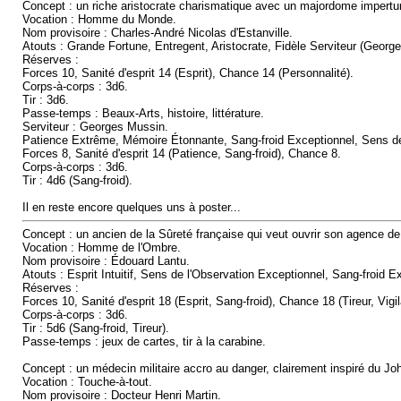
Concept : un riche aristocrate charismatique avec un majordome impertu
Vocation : Homme du Monde.
Nom provisoire : Charles-André Nicolas d'Estanville.
Atouts : Grande Fortune, Entregent, Aristocrate, Fidèle Serviteur (Georges
Réserves :
Forces 10, Sanité d'esprit 14 (Esprit), Chance 14 (Personnalité).
Corps-à-corps : 3d6.
Tir : 3d6.
Passe-temps : Beaux-Arts, histoire, littérature.
Serviteur : Georges Mussin.
Patience Extrême, Mémoire Étonnante, Sang-froid Exceptionnel, Sens de
Forces 8, Sanité d'esprit 14 (Patience, Sang-froid), Chance 8.
Corps-à-corps : 3d6.
Tir : 4d6 (Sang-froid).
Il en reste encore quelques uns à poster...
Concept : un ancien de la Sûreté française qui veut ouvrir son agence de 
Vocation : Homme de l'Ombre.
Nom provisoire : Édouard Lantu.
Atouts : Esprit Intuitif, Sens de l'Observation Exceptionnel, Sang-froid E
Réserves :
Forces 10, Sanité d'esprit 18 (Esprit, Sang-froid), Chance 18 (Tireur, Vigi
Corps-à-corps : 3d6.
Tir : 5d6 (Sang-froid, Tireur).
Passe-temps : jeux de cartes, tir à la carabine.
Concept : un médecin militaire accro au danger, clairement inspiré du Jo
Vocation : Touche-à-tout.
Nom provisoire : Docteur Henri Martin.