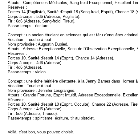
Atouts : Compétences Médicales, Sang-froid Exceptionnel, Excellent Tireur,
Réserves :
Forces 14 (Pugiliste), Sanité d'esprit 18 (Sang-froid, Esprit), Chance 18 (
Corps-à-corps : 5d6 (Adresse, Pugiliste).
Tir : 6d6 (Adresse, Sang-froid, Tireur).
Passe-temps : écriture.
Concept : un ancien étudiant en sciences qui est féru d'enquêtes crimine
Vocation : Touche-à-tout.
Nom provisoire : Augustin Dupied.
Atouts : Adresse Exceptionnelle, Sens de l'Observation Exceptionnelle, M
Réserves :
Forces 10, Sanité d'esprit 14 (Esprit), Chance 14 (Adresse).
Corps-à-corps : 4d6 (Adresse).
Tir : 4d6 (Adresse).
Passe-temps : violon.
Concept : une riche héritière dilettante, à la Jenny Barnes dans Horreur 
Vocation : Touche-à-tout.
Nom provisoire : Jennifer Lesgranges.
Atouts : Grande Fortune, Esprit Intuitif, Adresse Exceptionnelle, Excel
Réserves :
Forces 10, Sanité d'esprit 18 (Esprit, Occulte), Chance 22 (Adresse, Tir
Corps-à-corps : 4d6 (Adresse).
Tir : 5d6 (Adresse, Tireuse).
Passe-temps : spiritisme, écriture, tir au pistolet.
Voilà, c'est bon, vous pouvez choisir.