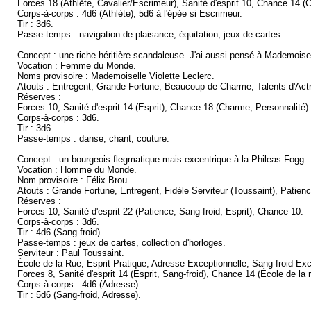
Forces 18 (Athlète, Cavalier/Escrimeur), Sanité d'esprit 10, Chance 14 (
Corps-à-corps : 4d6 (Athlète), 5d6 à l'épée si Escrimeur.
Tir : 3d6.
Passe-temps : navigation de plaisance, équitation, jeux de cartes.
Concept : une riche héritière scandaleuse. J'ai aussi pensé à Mademois
Vocation : Femme du Monde.
Noms provisoire : Mademoiselle Violette Leclerc.
Atouts : Entregent, Grande Fortune, Beaucoup de Charme, Talents d'Actri
Réserves :
Forces 10, Sanité d'esprit 14 (Esprit), Chance 18 (Charme, Personnalité).
Corps-à-corps : 3d6.
Tir : 3d6.
Passe-temps : danse, chant, couture.
Concept : un bourgeois flegmatique mais excentrique à la Phileas Fogg.
Vocation : Homme du Monde.
Nom provisoire : Félix Brou.
Atouts : Grande Fortune, Entregent, Fidèle Serviteur (Toussaint), Patien
Réserves :
Forces 10, Sanité d'esprit 22 (Patience, Sang-froid, Esprit), Chance 10.
Corps-à-corps : 3d6.
Tir : 4d6 (Sang-froid).
Passe-temps : jeux de cartes, collection d'horloges.
Serviteur : Paul Toussaint.
École de la Rue, Esprit Pratique, Adresse Exceptionnelle, Sang-froid Exc
Forces 8, Sanité d'esprit 14 (Esprit, Sang-froid), Chance 14 (École de la 
Corps-à-corps : 4d6 (Adresse).
Tir : 5d6 (Sang-froid, Adresse).