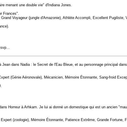
taire menant une double vie" d'Indiana Jones.
or Frances".
e, Grand Voyageur (jungle d'Amazonie), Athlète Accompli, Excellent Pugiliste, 
ance).
svp...
 à Jean dans Nadia : le Secret de l'Eau Bleue, et au personnage principal dans
 Expert (Génie Aéronovale), Mécanicien, Mémoire Étonnante, Sang-froid Except
.
dans Horreur à Arhkam. Je lui ai donné un domestique qui est un ancien "mauv
), Expert (zoologie), Mémoire Étonnante, Patience Extrême, Grande Fortune, Fi