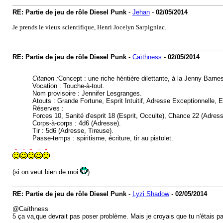
RE: Partie de jeu de rôle Diesel Punk
-
Jehan
-
02/05/2014
Je prends le vieux scientifique, Henri Jocelyn Sarpigniac.
RE: Partie de jeu de rôle Diesel Punk
-
Caïthness
-
02/05/2014
Citation :
Concept : une riche héritière dilettante, à la Jenny Barn
Vocation : Touche-à-tout.
Nom provisoire : Jennifer Lesgranges.
Atouts : Grande Fortune, Esprit Intuitif, Adresse Exceptionnelle
Réserves :
Forces 10, Sanité d'esprit 18 (Esprit, Occulte), Chance 22 (Adres
Corps-à-corps : 4d6 (Adresse).
Tir : 5d6 (Adresse, Tireuse).
Passe-temps : spiritisme, écriture, tir au pistolet.
(si on veut bien de moi
)
RE: Partie de jeu de rôle Diesel Punk
-
Lyzi Shadow
-
02/05/2014
@Caïthness
5 ça va,que devrait pas poser problème. Mais je croyais que tu n'étais p