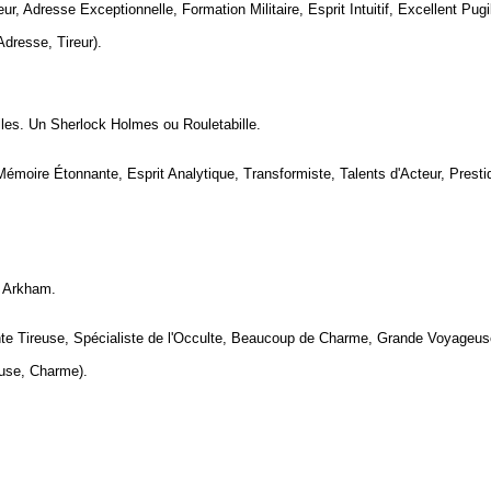
 Adresse Exceptionnelle, Formation Militaire, Esprit Intuitif, Excellent Pugil
Adresse, Tireur).
lles. Un Sherlock Holmes ou Rouletabille.
émoire Étonnante, Esprit Analytique, Transformiste, Talents d'Acteur, Prestidi
à Arkham.
lente Tireuse, Spécialiste de l'Occulte, Beaucoup de Charme, Grande Voyageu
euse, Charme).