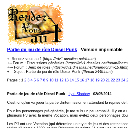
Partie de jeu de rôle Diesel Punk
- Version imprimable
+- Rendez-vous au 1 (
https://rdv1.dnsalias.net/forum
)
+-- Forum : Discussions générales (
https://rdv1.dnsalias.net/forum/forum
+--- Forum : Jeux de rôles (
https://rdv1.dnsalias.net/forum/forum-15.html
+--- Sujet : Partie de jeu de rôle Diesel Punk (
/thread-2449.html
)
Pages :
1
2
3
4
5
6
7
8
9
10
11
12
13
14
15
16
17
18
19
20
21
22
23
24
Partie de jeu de rôle Diesel Punk
-
Lyzi Shadow
-
02/05/2014
C'est ici qu'on va jouer la partie d'intermission en attendant la reprise
Pour les personnages pré-générés, je me suis un peu emballé. Il y en a un
plusieurs PJ avec la même Vocation, mais évitez deux personnages doublo
Les PJ ont une Vocation (qui détermine un style de jeu et des restrictio