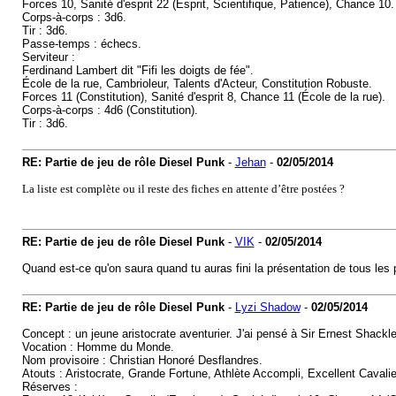
Forces 10, Sanité d'esprit 22 (Esprit, Scientifique, Patience), Chance 10.
Corps-à-corps : 3d6.
Tir : 3d6.
Passe-temps : échecs.
Serviteur :
Ferdinand Lambert dit "Fifi les doigts de fée".
École de la rue, Cambrioleur, Talents d'Acteur, Constitution Robuste.
Forces 11 (Constitution), Sanité d'esprit 8, Chance 11 (École de la rue).
Corps-à-corps : 4d6 (Constitution).
Tir : 3d6.
RE: Partie de jeu de rôle Diesel Punk
-
Jehan
-
02/05/2014
La liste est complète ou il reste des fiches en attente d’être postées ?
RE: Partie de jeu de rôle Diesel Punk
-
VIK
-
02/05/2014
Quand est-ce qu'on saura quand tu auras fini la présentation de tous les
RE: Partie de jeu de rôle Diesel Punk
-
Lyzi Shadow
-
02/05/2014
Concept : un jeune aristocrate aventurier. J'ai pensé à Sir Ernest Shack
Vocation : Homme du Monde.
Nom provisoire : Christian Honoré Desflandres.
Atouts : Aristocrate, Grande Fortune, Athlète Accompli, Excellent Cava
Réserves :