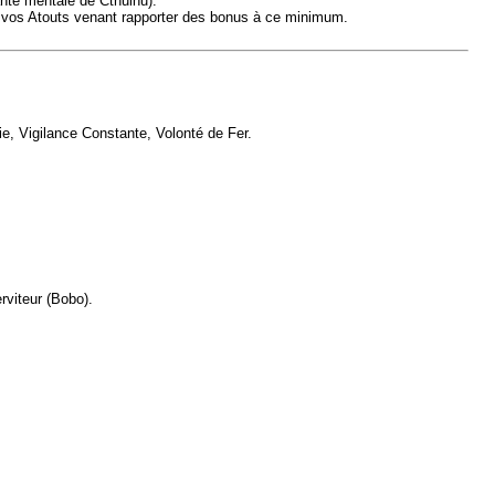
anté mentale de Cthulhu).
), vos Atouts venant rapporter des bonus à ce minimum.
ie, Vigilance Constante, Volonté de Fer.
rviteur (Bobo).