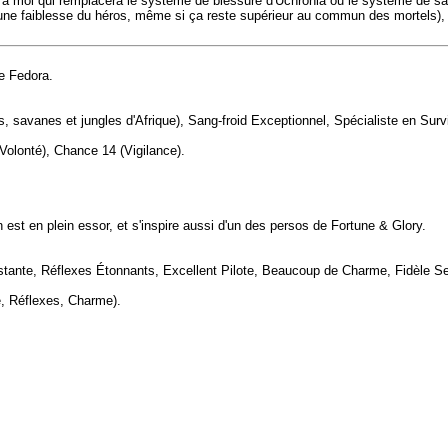
on à moi qui remplacera le système de blessure d'Uchronia ou le système de s
ue une faiblesse du héros, même si ça reste supérieur au commun des mortels
de Fedora.
, savanes et jungles d'Afrique), Sang-froid Exceptionnel, Spécialiste en Surv
 Volonté), Chance 14 (Vigilance).
n est en plein essor, et s'inspire aussi d'un des persos de Fortune & Glory.
stante, Réflexes Étonnants, Excellent Pilote, Beaucoup de Charme, Fidèle Se
e, Réflexes, Charme).