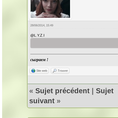
28/06/2014, 15:49
@L.Y.Z.I
сыграем !
Site web
Trouver
«
Sujet précédent
|
Sujet
suivant
»