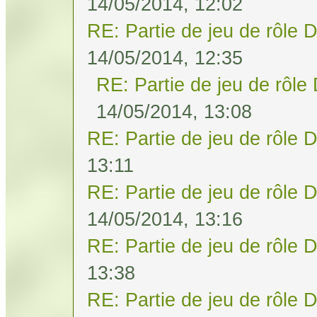
14/05/2014, 12:02
RE: Partie de jeu de rôle 
14/05/2014, 12:35
RE: Partie de jeu de rôle
14/05/2014, 13:08
RE: Partie de jeu de rôle 
13:11
RE: Partie de jeu de rôle 
14/05/2014, 13:16
RE: Partie de jeu de rôle 
13:38
RE: Partie de jeu de rôle 