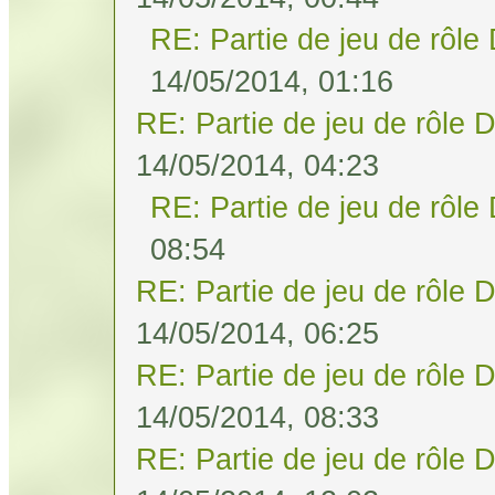
RE: Partie de jeu de rôle
14/05/2014, 01:16
RE: Partie de jeu de rôle 
14/05/2014, 04:23
RE: Partie de jeu de rôle
08:54
RE: Partie de jeu de rôle 
14/05/2014, 06:25
RE: Partie de jeu de rôle 
14/05/2014, 08:33
RE: Partie de jeu de rôle 