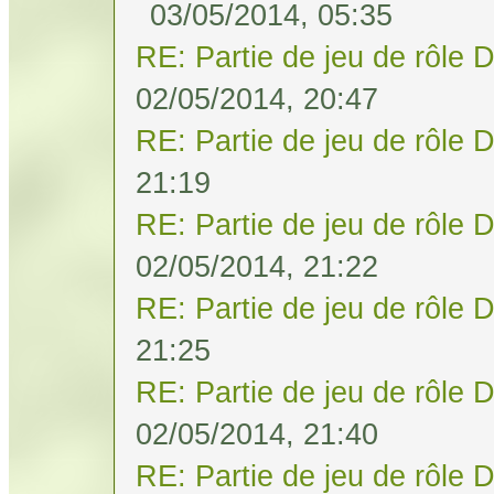
03/05/2014, 05:35
RE: Partie de jeu de rôle 
02/05/2014, 20:47
RE: Partie de jeu de rôle 
21:19
RE: Partie de jeu de rôle 
02/05/2014, 21:22
RE: Partie de jeu de rôle 
21:25
RE: Partie de jeu de rôle 
02/05/2014, 21:40
RE: Partie de jeu de rôle 