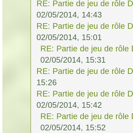
RE: Partie de jeu de rôle 
02/05/2014, 14:43
RE: Partie de jeu de rôle 
02/05/2014, 15:01
RE: Partie de jeu de rôle
02/05/2014, 15:31
RE: Partie de jeu de rôle 
15:26
RE: Partie de jeu de rôle 
02/05/2014, 15:42
RE: Partie de jeu de rôle
02/05/2014, 15:52