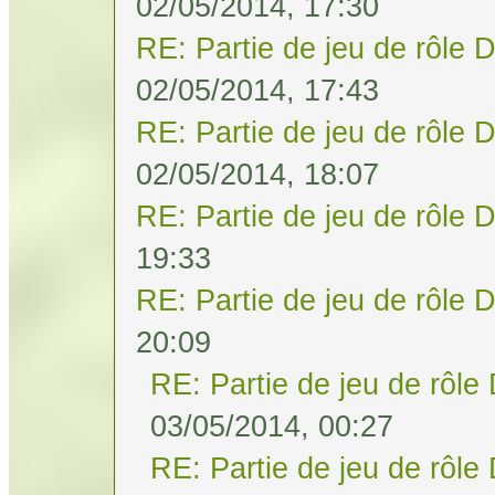
02/05/2014, 17:30
RE: Partie de jeu de rôle 
02/05/2014, 17:43
RE: Partie de jeu de rôle 
02/05/2014, 18:07
RE: Partie de jeu de rôle 
19:33
RE: Partie de jeu de rôle 
20:09
RE: Partie de jeu de rôle
03/05/2014, 00:27
RE: Partie de jeu de rôle