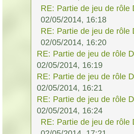
RE: Partie de jeu de rôle
02/05/2014, 16:18
RE: Partie de jeu de rôle
02/05/2014, 16:20
RE: Partie de jeu de rôle 
02/05/2014, 16:19
RE: Partie de jeu de rôle 
02/05/2014, 16:21
RE: Partie de jeu de rôle 
02/05/2014, 16:24
RE: Partie de jeu de rôle
02/05/2014, 17:21