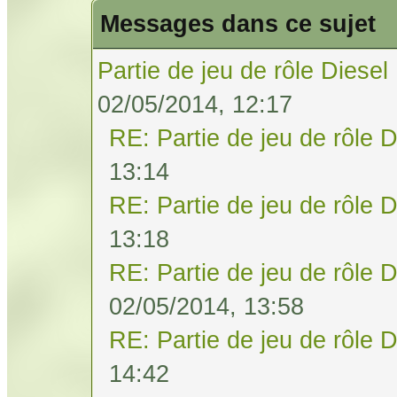
Messages dans ce sujet
Partie de jeu de rôle Diesel
02/05/2014, 12:17
RE: Partie de jeu de rôle 
13:14
RE: Partie de jeu de rôle 
13:18
RE: Partie de jeu de rôle 
02/05/2014, 13:58
RE: Partie de jeu de rôle 
14:42