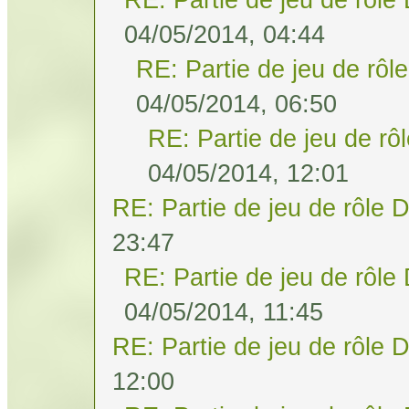
04/05/2014, 04:44
RE: Partie de jeu de rôl
04/05/2014, 06:50
RE: Partie de jeu de rô
04/05/2014, 12:01
RE: Partie de jeu de rôle 
23:47
RE: Partie de jeu de rôle
04/05/2014, 11:45
RE: Partie de jeu de rôle 
12:00