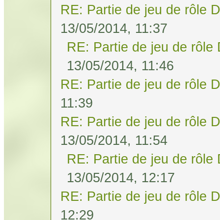
RE: Partie de jeu de rôle 
13/05/2014, 11:37
RE: Partie de jeu de rôle
13/05/2014, 11:46
RE: Partie de jeu de rôle 
11:39
RE: Partie de jeu de rôle 
13/05/2014, 11:54
RE: Partie de jeu de rôle
13/05/2014, 12:17
RE: Partie de jeu de rôle 
12:29