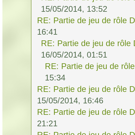
15/05/2014, 13:52
RE: Partie de jeu de rôle 
16:41
RE: Partie de jeu de rôle
16/05/2014, 01:51
RE: Partie de jeu de rôl
15:34
RE: Partie de jeu de rôle 
15/05/2014, 16:46
RE: Partie de jeu de rôle 
21:21
RE: Partie de jeu de rôle 