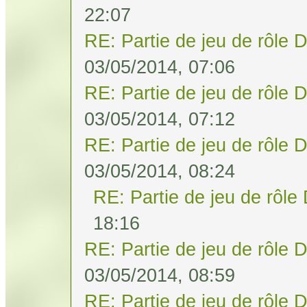
22:07
RE: Partie de jeu de rôle 
03/05/2014, 07:06
RE: Partie de jeu de rôle 
03/05/2014, 07:12
RE: Partie de jeu de rôle 
03/05/2014, 08:24
RE: Partie de jeu de rôle
18:16
RE: Partie de jeu de rôle 
03/05/2014, 08:59
RE: Partie de jeu de rôle 