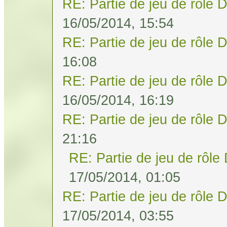
RE: Partie de jeu de rôle 
16/05/2014, 15:54
RE: Partie de jeu de rôle 
16:08
RE: Partie de jeu de rôle 
16/05/2014, 16:19
RE: Partie de jeu de rôle 
21:16
RE: Partie de jeu de rôle
17/05/2014, 01:05
RE: Partie de jeu de rôle 
17/05/2014, 03:55