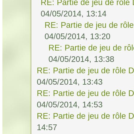
RE: Partie de jeu de rôle
04/05/2014, 13:14
RE: Partie de jeu de rôl
04/05/2014, 13:20
RE: Partie de jeu de rô
04/05/2014, 13:38
RE: Partie de jeu de rôle 
04/05/2014, 13:43
RE: Partie de jeu de rôle 
04/05/2014, 14:53
RE: Partie de jeu de rôle 
14:57