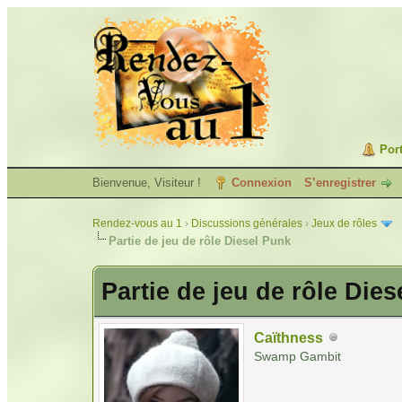
Port
Bienvenue, Visiteur !
Connexion
S’enregistrer
Rendez-vous au 1
›
Discussions générales
›
Jeux de rôles
Partie de jeu de rôle Diesel Punk
Partie de jeu de rôle Die
Caïthness
Swamp Gambit