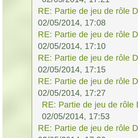
RE: Partie de jeu de rôle 
02/05/2014, 17:08
RE: Partie de jeu de rôle 
02/05/2014, 17:10
RE: Partie de jeu de rôle 
02/05/2014, 17:15
RE: Partie de jeu de rôle 
02/05/2014, 17:27
RE: Partie de jeu de rôle
02/05/2014, 17:53
RE: Partie de jeu de rôle 