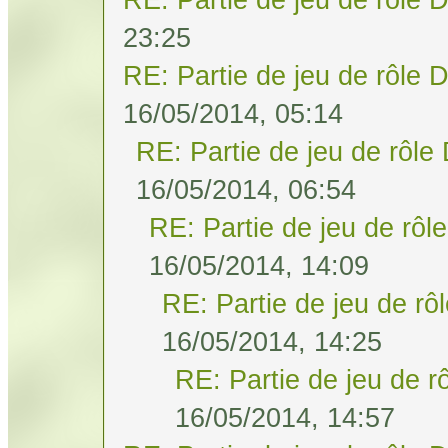
23:25
RE: Partie de jeu de rôle 
16/05/2014, 05:14
RE: Partie de jeu de rôle
16/05/2014, 06:54
RE: Partie de jeu de rôl
16/05/2014, 14:09
RE: Partie de jeu de rô
16/05/2014, 14:25
RE: Partie de jeu de r
16/05/2014, 14:57