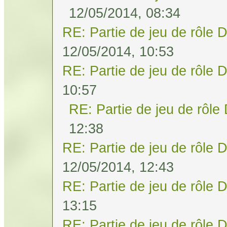
12/05/2014, 08:34
RE: Partie de jeu de rôle 
12/05/2014, 10:53
RE: Partie de jeu de rôle 
10:57
RE: Partie de jeu de rôle
12:38
RE: Partie de jeu de rôle 
12/05/2014, 12:43
RE: Partie de jeu de rôle 
13:15
RE: Partie de jeu de rôle 