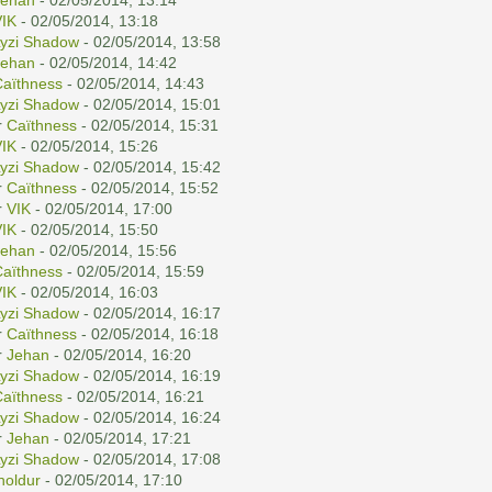
VIK
- 02/05/2014, 13:18
Lyzi Shadow
- 02/05/2014, 13:58
Jehan
- 02/05/2014, 14:42
Caïthness
- 02/05/2014, 14:43
Lyzi Shadow
- 02/05/2014, 15:01
r
Caïthness
- 02/05/2014, 15:31
VIK
- 02/05/2014, 15:26
Lyzi Shadow
- 02/05/2014, 15:42
r
Caïthness
- 02/05/2014, 15:52
r
VIK
- 02/05/2014, 17:00
VIK
- 02/05/2014, 15:50
Jehan
- 02/05/2014, 15:56
Caïthness
- 02/05/2014, 15:59
VIK
- 02/05/2014, 16:03
Lyzi Shadow
- 02/05/2014, 16:17
r
Caïthness
- 02/05/2014, 16:18
r
Jehan
- 02/05/2014, 16:20
Lyzi Shadow
- 02/05/2014, 16:19
Caïthness
- 02/05/2014, 16:21
Lyzi Shadow
- 02/05/2014, 16:24
r
Jehan
- 02/05/2014, 17:21
Lyzi Shadow
- 02/05/2014, 17:08
holdur
- 02/05/2014, 17:10