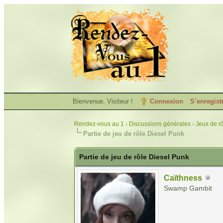
Bienvenue, Visiteur !
Connexion
S’enregist
Rendez-vous au 1
›
Discussions générales
›
Jeux de r
Partie de jeu de rôle Diesel Punk
Partie de jeu de rôle Diesel Punk
Caïthness
Swamp Gambit