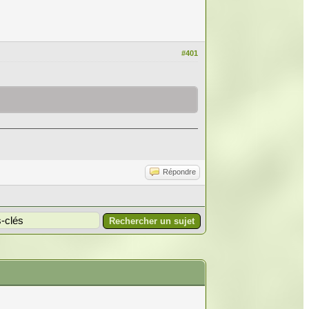
#401
Répondre