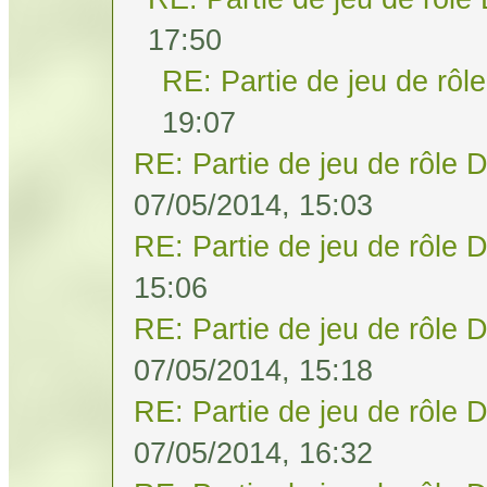
17:50
RE: Partie de jeu de rôl
19:07
RE: Partie de jeu de rôle 
07/05/2014, 15:03
RE: Partie de jeu de rôle 
15:06
RE: Partie de jeu de rôle 
07/05/2014, 15:18
RE: Partie de jeu de rôle 
07/05/2014, 16:32