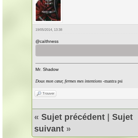
19/05/2014, 13:38
@caïthness
Mr. Shadow
Doux mon cœur, fermes mes intentions
-mantra psi
Trouver
«
Sujet précédent
|
Sujet
suivant
»