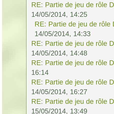
RE: Partie de jeu de rôle 
14/05/2014, 14:25
RE: Partie de jeu de rôle
14/05/2014, 14:33
RE: Partie de jeu de rôle 
14/05/2014, 14:48
RE: Partie de jeu de rôle 
16:14
RE: Partie de jeu de rôle 
14/05/2014, 16:27
RE: Partie de jeu de rôle 
15/05/2014, 13:49