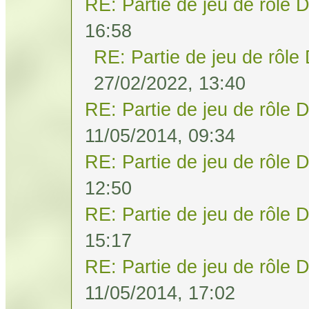
RE: Partie de jeu de rôle 
16:58
RE: Partie de jeu de rôle
27/02/2022, 13:40
RE: Partie de jeu de rôle 
11/05/2014, 09:34
RE: Partie de jeu de rôle 
12:50
RE: Partie de jeu de rôle 
15:17
RE: Partie de jeu de rôle 
11/05/2014, 17:02