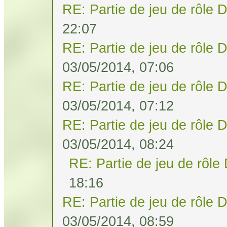
RE: Partie de jeu de rôle 
22:07
RE: Partie de jeu de rôle 
03/05/2014, 07:06
RE: Partie de jeu de rôle 
03/05/2014, 07:12
RE: Partie de jeu de rôle 
03/05/2014, 08:24
RE: Partie de jeu de rôle
18:16
RE: Partie de jeu de rôle 
03/05/2014, 08:59