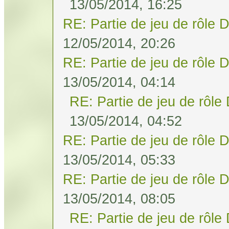
13/05/2014, 16:25
RE: Partie de jeu de rôle 
12/05/2014, 20:26
RE: Partie de jeu de rôle 
13/05/2014, 04:14
RE: Partie de jeu de rôle
13/05/2014, 04:52
RE: Partie de jeu de rôle 
13/05/2014, 05:33
RE: Partie de jeu de rôle 
13/05/2014, 08:05
RE: Partie de jeu de rôle