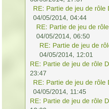
RE: Partie de jeu de rôle
04/05/2014, 04:44
RE: Partie de jeu de rôl
04/05/2014, 06:50
RE: Partie de jeu de rô
04/05/2014, 12:01
RE: Partie de jeu de rôle 
23:47
RE: Partie de jeu de rôle
04/05/2014, 11:45
RE: Partie de jeu de rôle 