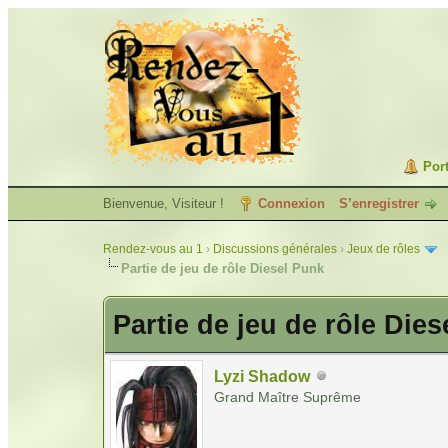
Port
Bienvenue, Visiteur !
Connexion
S’enregistrer
Rendez-vous au 1
›
Discussions générales
›
Jeux de rôles
Partie de jeu de rôle Diesel Punk
Partie de jeu de rôle Die
Lyzi Shadow
Grand Maître Suprême