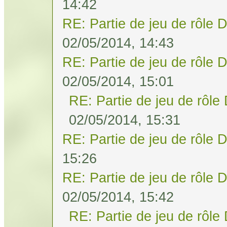
14:42
RE: Partie de jeu de rôle 
02/05/2014, 14:43
RE: Partie de jeu de rôle 
02/05/2014, 15:01
RE: Partie de jeu de rôle
02/05/2014, 15:31
RE: Partie de jeu de rôle 
15:26
RE: Partie de jeu de rôle 
02/05/2014, 15:42
RE: Partie de jeu de rôle