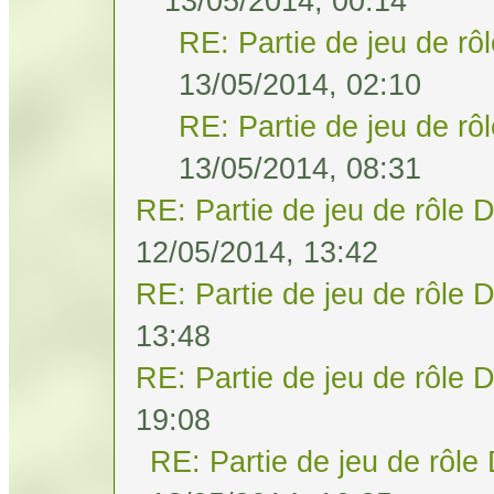
13/05/2014, 00:14
RE: Partie de jeu de rô
13/05/2014, 02:10
RE: Partie de jeu de rô
13/05/2014, 08:31
RE: Partie de jeu de rôle 
12/05/2014, 13:42
RE: Partie de jeu de rôle 
13:48
RE: Partie de jeu de rôle 
19:08
RE: Partie de jeu de rôle