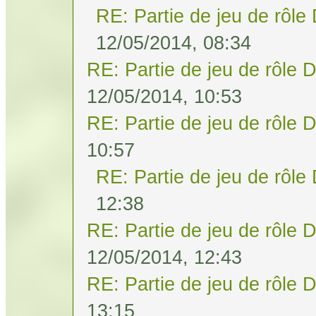
RE: Partie de jeu de rôle
12/05/2014, 08:34
RE: Partie de jeu de rôle 
12/05/2014, 10:53
RE: Partie de jeu de rôle 
10:57
RE: Partie de jeu de rôle
12:38
RE: Partie de jeu de rôle 
12/05/2014, 12:43
RE: Partie de jeu de rôle 
13:15