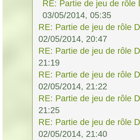
RE: Partie de jeu de rôle
03/05/2014, 05:35
RE: Partie de jeu de rôle 
02/05/2014, 20:47
RE: Partie de jeu de rôle 
21:19
RE: Partie de jeu de rôle 
02/05/2014, 21:22
RE: Partie de jeu de rôle 
21:25
RE: Partie de jeu de rôle 
02/05/2014, 21:40